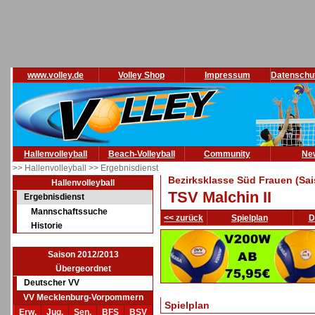
www.volley.de
Volley Shop
Impressum
Datenschu
Hallenvolleyball
Beach-Volleyball
Community
Ne
>> Hallenvolleyball
>> Ergebnisdienst
Bezirksklasse Süd Frauen (Sa
Hallenvolleyball
TSV Malchin II
Ergebnisdienst
Mannschaftssuche
<< zurück
Spielplan
D
Historie
Saison 2012/2013
Übergeordnet
Deutscher VV
VV Mecklenburg-Vorpommern
Spielplan
Erw.
Jug.
Sen.
BFS
BSV