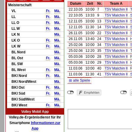
Datum
Zeit
Nr.
Team A
Meisterschaft
22.10.05
10:00
7
TSV Malchin II
T
VL
Fr.
Mä.
22.10.05
13:33
9
TSV Malchin II
S
LL
Fr.
Mä.
12.11.05
10:00
13
TSV Malchin II
LL O
Fr.
Mä.
12.11.05
11:30
14
TSV Malchin II
S
LL W
Fr.
Mä.
26.11.05
10:00
22
TSV Malchin II
LK N
Mä.
26.11.05
13:40
24
TSV Malchin II
LK O
Fr.
Mä.
25.02.06
10:00
34
TSV Malchin II
S
LK W
Fr.
Mä.
25.02.06
12:20
35
TSV Malchin II
T
BL Nord
Mä.
05.03.06
10:00
28
TSV Malchin II
P
BL Ost
Fr.
Mä.
05.03.06
12:00
29
TSV Malchin II
BL SW
Mä.
11.03.06
10:00
40
TSV Malchin II
P
BL West
Fr.
Mä.
11.03.06
11:30
41
TSV Malchin II
S
BKl Nord
Fr.
Mä.
📅 alle Spiele
BKl Nord/West
Mä.
BKl Ost
Fr.
Mä.
BKl Süd
Fr.
Mä.
BKl Süd/West
Mä.
BKl West
Fr.
Mä.
Volley Mobil App
Volley.de-Ergebnisdienst für Ihr
Smartphone
Informationen zur
App