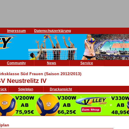
Impressum
Datenschutzerklärung
Community
News
Service
irksklasse Süd Frauen (Saison 2012/2013)
V Neustrelitz IV
rück
Spielplan
Druckansicht
lplan