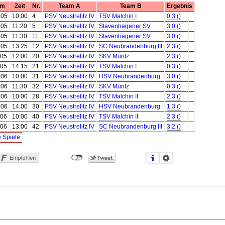
um
Zeit
Nr.
Team A
Team B
Ergebnis
.05
10:00
4
PSV Neustrelitz IV
TSV Malchin I
0:3 ()
.05
11:20
5
PSV Neustrelitz IV
Stavenhagener SV
3:0 ()
.05
11:30
11
PSV Neustrelitz IV
Stavenhagener SV
3:0 ()
.05
13:25
12
PSV Neustrelitz IV
SC Neubrandenburg III
2:3 ()
.05
12:00
20
PSV Neustrelitz IV
SKV Müritz
2:3 ()
.05
14:15
21
PSV Neustrelitz IV
TSV Malchin I
0:3 ()
.06
10:00
31
PSV Neustrelitz IV
HSV Neubrandenburg
3:0 ()
.06
11:30
32
PSV Neustrelitz IV
SKV Müritz
0:3 ()
.06
10:00
28
PSV Neustrelitz IV
TSV Malchin II
2:3 ()
.06
14:00
30
PSV Neustrelitz IV
HSV Neubrandenburg
1:3 ()
.06
10:00
40
PSV Neustrelitz IV
TSV Malchin II
2:3 ()
.06
13:00
42
PSV Neustrelitz IV
SC Neubrandenburg III
3:2 ()
e Spiele