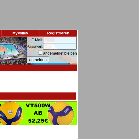
MyVolley
Registrieren
E-Mail:
Passwort:
angemeldet bleiben