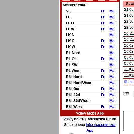
Dat
Meisterschaft
24.09
VL
Fr.
Mä.
24.09
LL
Fr.
Mä.
22.10
LL O
Fr.
Mä.
22.10
LL W
Fr.
Mä.
26.11
LK N
Mä.
26.11
LK O
Fr.
Mä.
26.02
LK W
Fr.
Mä.
26.02
BL Nord
Mä.
05.03
BL Ost
Fr.
Mä.
05.03
BL SW
Mä.
11.03
BL West
Fr.
Mä.
11.03
BKl Nord
Fr.
Mä.
📅 all
BKl Nord/West
Mä.
BKl Ost
Fr.
Mä.
BKl Süd
Fr.
Mä.
BKl Süd/West
Mä.
BKl West
Fr.
Mä.
Volley Mobil App
Volley.de-Ergebnisdienst für Ihr
Smartphone
Informationen zur
App