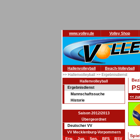
www.volley.de
Volley Shop
Hallenvolleyball
Beach-Volleyball
>> Hallenvolleyball
>> Ergebnisdienst
Bez
Hallenvolleyball
PS
Ergebnisdienst
Mannschaftssuche
<< zu
Historie
Saison 2012/2013
Übergeordnet
Deutscher VV
VV Mecklenburg-Vorpommern
Spie
Erw.
Jug.
Sen.
BFS
BSV