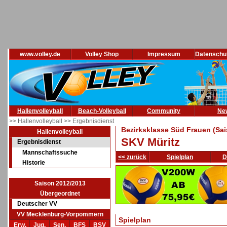
www.volley.de
Volley Shop
Impressum
Datenschu
Hallenvolleyball
Beach-Volleyball
Community
Ne
>> Hallenvolleyball
>> Ergebnisdienst
Bezirksklasse Süd Frauen (Sa
Hallenvolleyball
SKV Müritz
Ergebnisdienst
Mannschaftssuche
<< zurück
Spielplan
D
Historie
Saison 2012/2013
Übergeordnet
Deutscher VV
VV Mecklenburg-Vorpommern
Spielplan
Erw.
Jug.
Sen.
BFS
BSV