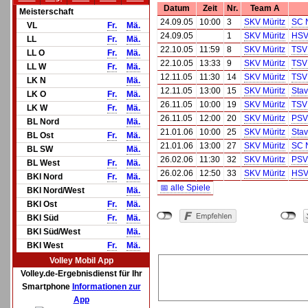
Datum
Zeit
Nr.
Team A
Meisterschaft
24.09.05
10:00
3
SKV Müritz
SC N
VL
Fr.
Mä.
24.09.05
1
SKV Müritz
HSV
LL
Fr.
Mä.
22.10.05
11:59
8
SKV Müritz
TSV 
LL O
Fr.
Mä.
22.10.05
13:33
9
SKV Müritz
TSV 
LL W
Fr.
Mä.
12.11.05
11:30
14
SKV Müritz
TSV 
LK N
Mä.
12.11.05
13:00
15
SKV Müritz
Sta
LK O
Fr.
Mä.
26.11.05
10:00
19
SKV Müritz
TSV 
LK W
Fr.
Mä.
26.11.05
12:00
20
SKV Müritz
PSV 
BL Nord
Mä.
21.01.06
10:00
25
SKV Müritz
Sta
BL Ost
Fr.
Mä.
21.01.06
13:00
27
SKV Müritz
SC N
BL SW
Mä.
26.02.06
11:30
32
SKV Müritz
PSV 
BL West
Fr.
Mä.
26.02.06
12:50
33
SKV Müritz
HSV
BKl Nord
Fr.
Mä.
📅 alle Spiele
BKl Nord/West
Mä.
BKl Ost
Fr.
Mä.
BKl Süd
Fr.
Mä.
BKl Süd/West
Mä.
BKl West
Fr.
Mä.
Volley Mobil App
Volley.de-Ergebnisdienst für Ihr
Smartphone
Informationen zur
App