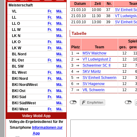
Datum
Zeit
Nr.
Tea
Meisterschaft
21.03.10
10:00
37
SV Einheit S
VL
Fr.
Mä.
21.03.10
11:30
38
VT Ludwigslu
LL
Fr.
Mä.
21.03.10
13:00
39
SV Einheit S
LL O
Fr.
Mä.
LL W
Fr.
Mä.
Tabelle
LK N
Mä.
Spie
LK O
Fr.
Mä.
Platz
Team
ges.
gew
LK W
Fr.
Mä.
1
⇒
MSV Malchow
12
1
BL Nord
Mä.
2
⇒
VT Ludwigslust 2
12
1
BL Ost
Fr.
Mä.
3
⇒
Schweriner SC II
12
BL SW
Mä.
4
⇒
SKV Müritz
12
BL West
Fr.
Mä.
5
⇒
SV Einheit Schwerin
12
BKl Nord
Fr.
Mä.
6
⇒
SV Hagenow
12
BKl Nord/West
Mä.
7
⇒
VfL Schwerin
12
BKl Ost
Fr.
Mä.
BKl Süd
Fr.
Mä.
BKl Süd/West
Mä.
BKl West
Fr.
Mä.
Volley Mobil App
Volley.de-Ergebnisdienst für Ihr
Smartphone
Informationen zur
App