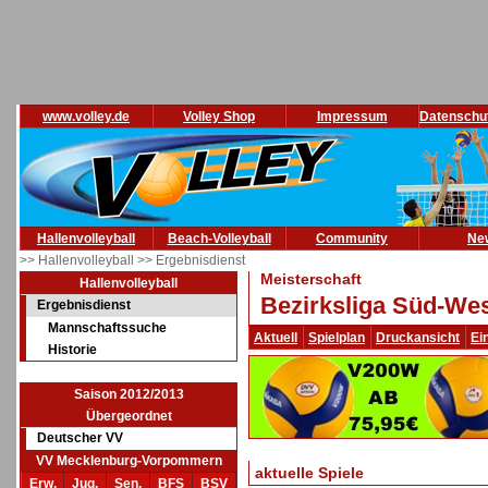
www.volley.de
Volley Shop
Impressum
Datenschu
Hallenvolleyball
Beach-Volleyball
Community
Ne
>> Hallenvolleyball
>> Ergebnisdienst
Meisterschaft
Hallenvolleyball
Bezirksliga Süd-Wes
Ergebnisdienst
Mannschaftssuche
Aktuell
Spielplan
Druckansicht
Ei
Historie
Saison 2012/2013
Übergeordnet
Deutscher VV
VV Mecklenburg-Vorpommern
aktuelle Spiele
Erw.
Jug.
Sen.
BFS
BSV