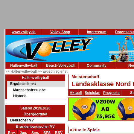
www.volley.de
Volley Shop
Impressum
Datenschu
Hallenvolleyball
Beach-Volleyball
Community
Ne
>> Hallenvolleyball
>> Ergebnisdienst
Meisterschaft
Hallenvolleyball
Landesklasse Nord 
Ergebnisdienst
Mannschaftssuche
Aktuell
Spielplan
Prognose
St
Historie
Saison 2019/2020
Übergeordnet
Deutscher VV
Brandenburgischer VV
aktuelle Spiele
Erw.
Jug.
Sen.
BFS
BSV