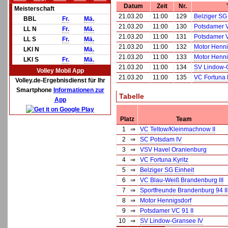
Datum
Zeit
Nr.
Meisterschaft
21.03.20
11:00
129
Belziger SG 
BBL
Fr.
Mä.
21.03.20
11:00
130
Potsdamer V
LL N
Fr.
Mä.
21.03.20
11:00
131
Potsdamer V
LL S
Fr.
Mä.
21.03.20
11:00
132
Motor Henni
LKl N
Mä.
21.03.20
11:00
133
Motor Henni
LKl S
Fr.
Mä.
21.03.20
11:00
134
SV Lindow-
Volley Mobil App
21.03.20
11:00
135
VC Fortuna 
Volley.de-Ergebnisdienst für Ihr
Smartphone
Informationen zur
Tabelle
App
Platz
Team
1
⇒
VC Teltow/Kleinmachnow II
2
⇒
SC Potsdam IV
3
⇒
VSV Havel Oranienburg
4
⇒
VC Fortuna Kyritz
5
⇒
Belziger SG Einheit
6
⇒
VC Blau-Weiß Brandenburg III
7
⇒
Sportfreunde Brandenburg 94 II
8
⇒
Motor Hennigsdorf
9
⇒
Potsdamer VC 91 II
10
⇒
SV Lindow-Gransee IV