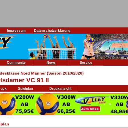
Impressum
Datenschutzerklärung
Community
News
Service
desklasse Nord Männer (Saison 2019/2020)
tsdamer VC 91 II
rück
Spielplan
Druckansicht
lplan