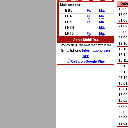
Dat
Meisterschaft
15.09
BBL
Fr.
Mä.
15.09
LL N
Fr.
Mä.
21.09
LL S
Fr.
Mä.
21.09
LKl N
Mä.
28.09
LKl S
Fr.
Mä.
28.09
Volley Mobil App
19.10
Volley.de-Ergebnisdienst für Ihr
19.10
Smartphone
Informationen zur
16.11
App
16.11
30.11
30.11
07.12
18.01
18.01
15.02
15.02
22.02
22.02
29.02
29.02