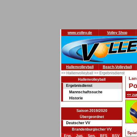
www.volley.de
Volley Shop
Hallenvolleyball
Beach-Volleyball
>> Hallenvolleyball
>> Ergebnisdienst
Lan
Hallenvolleyball
Po
Ergebnisdienst
Mannschaftssuche
<< zu
Historie
Saison 2019/2020
Übergeordnet
Deutscher VV
Brandenburgischer VV
Spie
Erw.
Jug.
Sen.
BFS
BSV