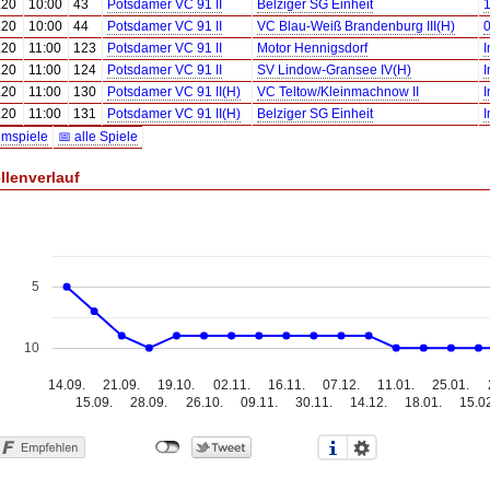
.20
10:00
43
Potsdamer VC 91 II
Belziger SG Einheit
1
.20
10:00
44
Potsdamer VC 91 II
VC Blau-Weiß Brandenburg III(H)
0
.20
11:00
123
Potsdamer VC 91 II
Motor Hennigsdorf
I
.20
11:00
124
Potsdamer VC 91 II
SV Lindow-Gransee IV(H)
I
.20
11:00
130
Potsdamer VC 91 II(H)
VC Teltow/Kleinmachnow II
I
.20
11:00
131
Potsdamer VC 91 II(H)
Belziger SG Einheit
I
imspiele
📅 alle Spiele
llenverlauf
5
10
14.09.
21.09.
19.10.
02.11.
16.11.
07.12.
11.01.
25.01.
15.09.
28.09.
26.10.
09.11.
30.11.
14.12.
18.01.
15.0