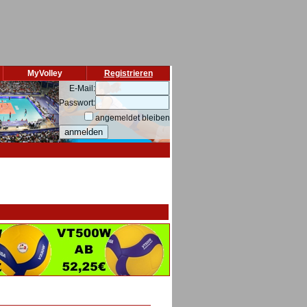
MyVolley
Registrieren
E-Mail:
Passwort:
angemeldet bleiben