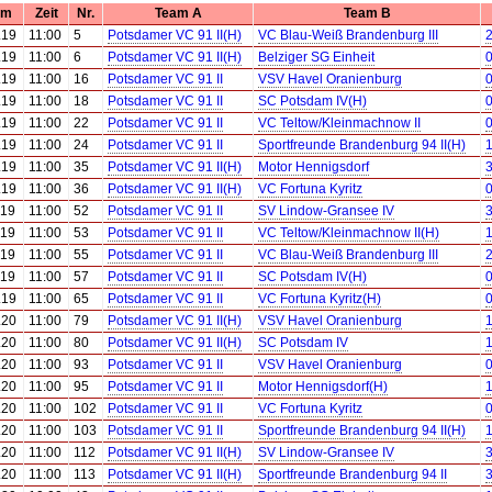
um
Zeit
Nr.
Team A
Team B
.19
11:00
5
Potsdamer VC 91 II(H)
VC Blau-Weiß Brandenburg III
2
.19
11:00
6
Potsdamer VC 91 II(H)
Belziger SG Einheit
0
.19
11:00
16
Potsdamer VC 91 II
VSV Havel Oranienburg
0
.19
11:00
18
Potsdamer VC 91 II
SC Potsdam IV(H)
0
.19
11:00
22
Potsdamer VC 91 II
VC Teltow/Kleinmachnow II
0
.19
11:00
24
Potsdamer VC 91 II
Sportfreunde Brandenburg 94 II(H)
1
.19
11:00
35
Potsdamer VC 91 II(H)
Motor Hennigsdorf
3
.19
11:00
36
Potsdamer VC 91 II(H)
VC Fortuna Kyritz
0
.19
11:00
52
Potsdamer VC 91 II
SV Lindow-Gransee IV
3
.19
11:00
53
Potsdamer VC 91 II
VC Teltow/Kleinmachnow II(H)
1
.19
11:00
55
Potsdamer VC 91 II
VC Blau-Weiß Brandenburg III
2
.19
11:00
57
Potsdamer VC 91 II
SC Potsdam IV(H)
0
.19
11:00
65
Potsdamer VC 91 II
VC Fortuna Kyritz(H)
0
.20
11:00
79
Potsdamer VC 91 II(H)
VSV Havel Oranienburg
1
.20
11:00
80
Potsdamer VC 91 II(H)
SC Potsdam IV
1
.20
11:00
93
Potsdamer VC 91 II
VSV Havel Oranienburg
0
.20
11:00
95
Potsdamer VC 91 II
Motor Hennigsdorf(H)
1
.20
11:00
102
Potsdamer VC 91 II
VC Fortuna Kyritz
0
.20
11:00
103
Potsdamer VC 91 II
Sportfreunde Brandenburg 94 II(H)
1
.20
11:00
112
Potsdamer VC 91 II(H)
SV Lindow-Gransee IV
3
.20
11:00
113
Potsdamer VC 91 II(H)
Sportfreunde Brandenburg 94 II
3