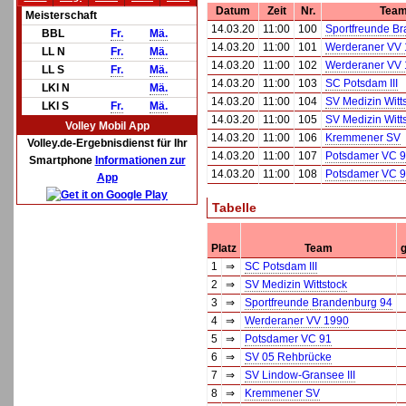
Datum
Zeit
Nr.
Team
Meisterschaft
14.03.20
11:00
100
Sportfreunde B
BBL
Fr.
Mä.
14.03.20
11:00
101
Werderaner VV 
LL N
Fr.
Mä.
14.03.20
11:00
102
Werderaner VV 
LL S
Fr.
Mä.
14.03.20
11:00
103
SC Potsdam III
LKl N
Mä.
14.03.20
11:00
104
SV Medizin Witt
LKl S
Fr.
Mä.
14.03.20
11:00
105
SV Medizin Witt
Volley Mobil App
14.03.20
11:00
106
Kremmener SV
Volley.de-Ergebnisdienst für Ihr
14.03.20
11:00
107
Potsdamer VC 9
Smartphone
Informationen zur
14.03.20
11:00
108
Potsdamer VC 9
App
Tabelle
Platz
Team
g
1
⇒
SC Potsdam III
2
⇒
SV Medizin Wittstock
3
⇒
Sportfreunde Brandenburg 94
4
⇒
Werderaner VV 1990
5
⇒
Potsdamer VC 91
6
⇒
SV 05 Rehbrücke
7
⇒
SV Lindow-Gransee III
8
⇒
Kremmener SV