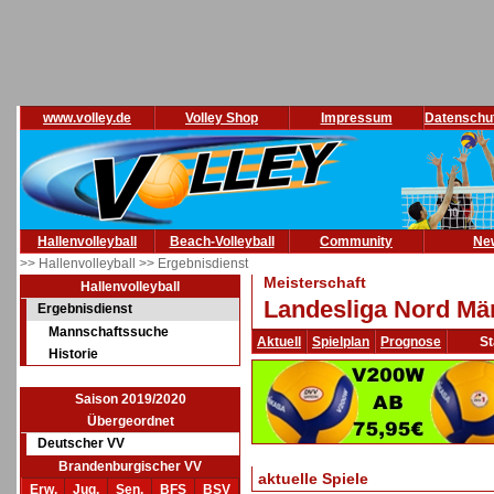
www.volley.de
Volley Shop
Impressum
Datenschu
Hallenvolleyball
Beach-Volleyball
Community
Ne
>> Hallenvolleyball
>> Ergebnisdienst
Meisterschaft
Hallenvolleyball
Landesliga Nord Män
Ergebnisdienst
Mannschaftssuche
Aktuell
Spielplan
Prognose
St
Historie
Saison 2019/2020
Übergeordnet
Deutscher VV
Brandenburgischer VV
aktuelle Spiele
Erw.
Jug.
Sen.
BFS
BSV