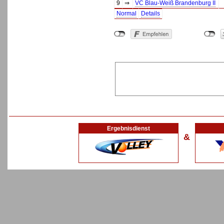
9
⇒
VC Blau-Weiß Brandenburg II
Normal
Details
Ergebnisdienst
&