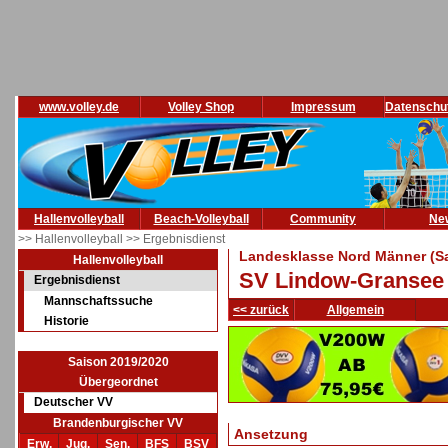
www.volley.de
Volley Shop
Impressum
Datenschu
Hallenvolleyball
Beach-Volleyball
Community
Ne
>> Hallenvolleyball
>> Ergebnisdienst
Landesklasse Nord Männer (Sa
Hallenvolleyball
SV Lindow-Gransee 
Ergebnisdienst
Mannschaftssuche
<< zurück
Allgemein
Historie
Saison 2019/2020
Übergeordnet
Deutscher VV
Brandenburgischer VV
Ansetzung
Erw.
Jug.
Sen.
BFS
BSV