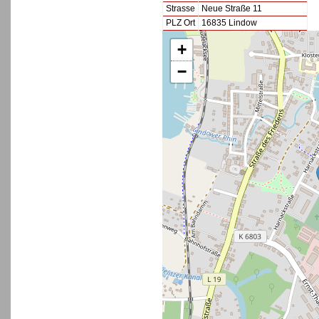
Strasse
Neue Straße 11
PLZ Ort
16835 Lindow
+
−