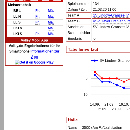
Spielnummer
134
Meisterschaft
Datum / Zeit
21.03.20 11:00
BBL
Fr.
Mä.
Team A
SV Lindow-Gransee IV
LL N
Fr.
Mä.
Team B
VSV Havel Oranienbur
LL S
Fr.
Mä.
Ausrichter
SV Lindow-Gransee IV
LKl N
Mä.
Schiedsrichter
LKl S
Fr.
Mä.
Ergebnis
-:-
Volley Mobil App
Volley.de-Ergebnisdienst für Ihr
Tabellenverlauf
Smartphone
Informationen zur
App
SV Lindow-Granse
5
10
14.09.
21.09.
19.10.
15.09.
28.09.
26
Halle
Name
3500 / Am Fußballstadion