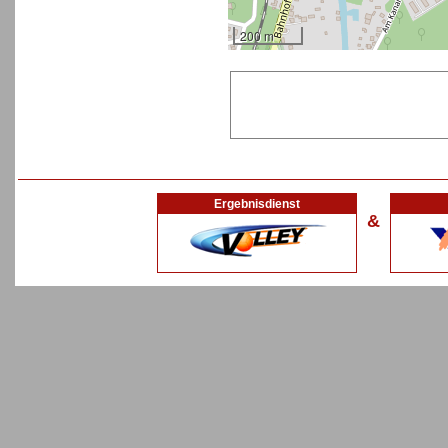
200 m
Ergebnisdienst
&