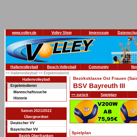
www.volley.de
Volley Shop
Impressum
Datenschu
Hallenvolleyball
Beach-Volleyball
Community
Ne
>> Hallenvolleyball
>> Ergebnisdienst
Bezirksklasse Ost Frauen (Sai
Hallenvolleyball
BSV Bayreuth III
Ergebnisdienst
Mannschaftssuche
<< zurück
Spielplan
Historie
Saison 2021/2022
Übergeordnet
Deutscher VV
Bayerischer VV
Spielplan
Bezirk Oberfranken