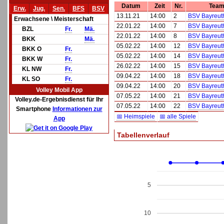
Datum
Zeit
Nr.
Team
Erw.
Jug.
Sen.
BFS
BSV
13.11.21
14:00
2
BSV Bayreuth 
Erwachsene \ Meisterschaft
22.01.22
14:00
7
BSV Bayreuth 
BZL
Fr.
Mä.
22.01.22
14:00
8
BSV Bayreuth 
BKK
Mä.
05.02.22
14:00
12
BSV Bayreuth 
BKK O
Fr.
05.02.22
14:00
14
BSV Bayreuth 
BKK W
Fr.
26.02.22
14:00
15
BSV Bayreuth 
KL NW
Fr.
09.04.22
14:00
18
BSV Bayreuth 
KL SO
Fr.
09.04.22
14:00
20
BSV Bayreuth 
Volley Mobil App
07.05.22
14:00
21
BSV Bayreuth 
Volley.de-Ergebnisdienst für Ihr
07.05.22
14:00
22
BSV Bayreuth 
Smartphone
Informationen zur
📅 Heimspiele
📅 alle Spiele
App
Tabellenverlauf
5
10