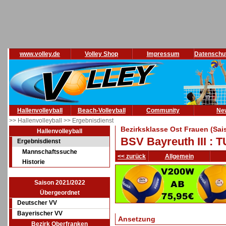
www.volley.de
Volley Shop
Impressum
Datenschu
Hallenvolleyball
Beach-Volleyball
Community
Ne
>> Hallenvolleyball
>> Ergebnisdienst
Bezirksklasse Ost Frauen (Sai
Hallenvolleyball
BSV Bayreuth III : 
Ergebnisdienst
Mannschaftssuche
<< zurück
Allgemein
Historie
Saison 2021/2022
Übergeordnet
Deutscher VV
Bayerischer VV
Ansetzung
Bezirk Oberfranken