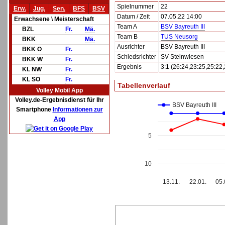
Spielnummer
22
Erw.
Jug.
Sen.
BFS
BSV
Datum / Zeit
07.05.22 14:00
Erwachsene \ Meisterschaft
Team A
BSV Bayreuth III
BZL
Fr.
Mä.
Team B
TUS Neusorg
BKK
Mä.
Ausrichter
BSV Bayreuth III
BKK O
Fr.
Schiedsrichter
SV Steinwiesen
BKK W
Fr.
Ergebnis
3:1 (26:24,23:25,25:22,
KL NW
Fr.
KL SO
Fr.
Tabellenverlauf
Volley Mobil App
Volley.de-Ergebnisdienst für Ihr
BSV Bayreuth III
Smartphone
Informationen zur
App
5
10
13.11.
22.01.
05.