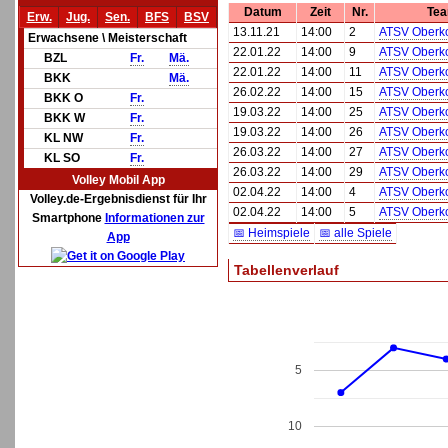
Datum
Zeit
Nr.
Tea
Erw.
Jug.
Sen.
BFS
BSV
13.11.21
14:00
2
ATSV Oberk
Erwachsene \ Meisterschaft
22.01.22
14:00
9
ATSV Oberk
BZL
Fr.
Mä.
22.01.22
14:00
11
ATSV Oberk
BKK
Mä.
26.02.22
14:00
15
ATSV Oberk
BKK O
Fr.
19.03.22
14:00
25
ATSV Oberk
BKK W
Fr.
19.03.22
14:00
26
ATSV Oberk
KL NW
Fr.
26.03.22
14:00
27
ATSV Oberk
KL SO
Fr.
26.03.22
14:00
29
ATSV Oberk
Volley Mobil App
02.04.22
14:00
4
ATSV Oberk
Volley.de-Ergebnisdienst für Ihr
02.04.22
14:00
5
ATSV Oberk
Smartphone
Informationen zur
📅 Heimspiele
📅 alle Spiele
App
Tabellenverlauf
5
10