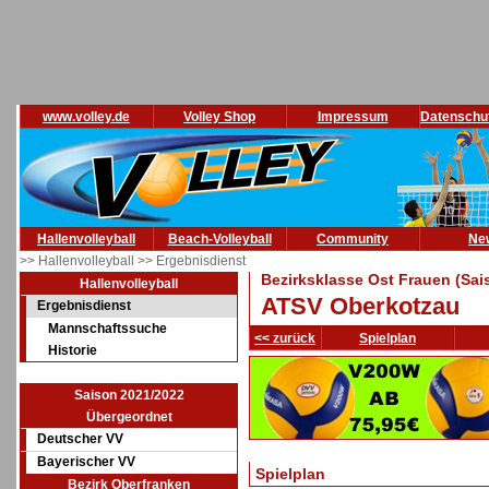
www.volley.de
Volley Shop
Impressum
Datenschu
Hallenvolleyball
Beach-Volleyball
Community
Ne
>> Hallenvolleyball
>> Ergebnisdienst
Bezirksklasse Ost Frauen (Sai
Hallenvolleyball
ATSV Oberkotzau
Ergebnisdienst
Mannschaftssuche
<< zurück
Spielplan
Historie
Saison 2021/2022
Übergeordnet
Deutscher VV
Bayerischer VV
Spielplan
Bezirk Oberfranken