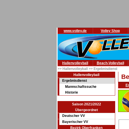
www.volley.de
Volley Shop
Hallenvolleyball
Beach-Volleyball
>> Hallenvolleyball
>> Ergebnisdienst
Hallenvolleyball
Be
Ergebnisdienst
E
Mannschaftssuche
Historie
Saison 2021/2022
Übergeordnet
Deutscher VV
Bayerischer VV
Bezirk Oberfranken