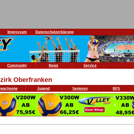
Impressum
Datenschutzerklärung
Community
News
Service
zirk Oberfranken
rwachsene
Jugend
Senioren
BFS