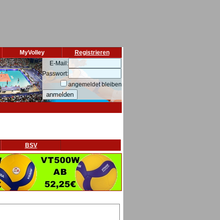
MyVolley
Registrieren
E-Mail:
Passwort:
angemeldet bleiben
BSV