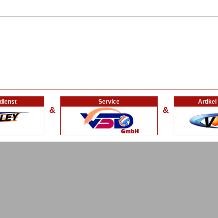
dienst
Service
Artike
&
&