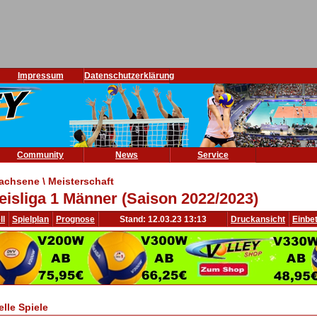
Impressum
Datenschutzerklärung
Community
News
Service
achsene \ Meisterschaft
eisliga 1 Männer (Saison 2022/2023)
ll
Spielplan
Prognose
Stand: 12.03.23 13:13
Druckansicht
Einbe
elle Spiele