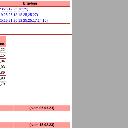
Ergebnis
23:25,17:25,16:25)
19:25,25:18,18:25,25:27)
25:19,21:25,12:25,25:17,14:16)
ot.
,22
,15
,04
,03
,89
,93
,79
( vom 05.03.23)
( vom 15.02.23)