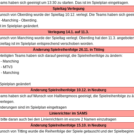
eams haben sich geeinigt um 13:30 zu starten. Das ist im Spielplan eingetragen.
Spieltag Verlegung
unsch von Oberding wurde der Spieltag 10.12. verlegt. Die Teams haben sich geeini
g -Manching - Oberding.
t im Spielplan geändert.
Verlegung 14.1. auf 11.3.
unsch von Manching wurde der Spieltag verlegt. Oberding hat den 11.3. angeboten
pieltag ist im Spielplan entsprechend verschoben worden.
Änderung Spielreihenfolge 26.11. in Titting
teiligten Teams haben sich darauf geeinigt, die Spielreihenfolge zu ändern:
- Manching
g - MTV3
g - Manching
 Spielplan geändert
Änderung Spielreihenfolge 10.12. in Neuburg
eams haben sich auf Wunsch von Hallbergmoos geeinigt, die Spielreihenfolge zu ä
verlegen.
nderungen sind im Spielplan eingetragen
Linienrichter im SAMS
 bitte daran auch bei den Linienrichtern im escore 2 Namen einzutragen
Änderung Spielreihenfolge 15.10. in Neuburg
unsch von Titting wurde die Reihenfolge der Spiele getauscht und der Spielbeginn