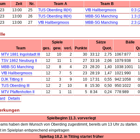
tum
Zeit
Nr.
Team A
Team B
.23
13:00
25
TUS Oberding III(H)
VfB Hallbergmoos
0:3 (
.23
13:00
26
TUS Oberding III(H)
MBB-SG Manching
1:3 (
.23
13:00
27
VfB Hallbergmoos
MBB-SG Manching
2:3 (
lle
Spiele
Sätze
Bälle
Team
ges.
gew.
verl.
Punkte
Quot.
Qu
MTV 1881 Ingolstadt III
12
10
2
30
33:12
2,75
1067:877
1
TSV 1862 Neuburg II
12
11
1
27
33:16
2,06
1079:938
1
MBB-SG Manching
12
8
4
23
28:20
1,40
1038:1001
1
VfB Hallbergmoos
12
7
5
23
28:19
1,47
1021:990
1
DJK Titting II
12
3
9
10
17:31
0,55
942:1058
0
TUS Oberding III
12
2
10
8
15:30
0,50
950:1022
0
MTV Pfaffenhofen II
12
1
11
5
8:34
0,24
778:989
0
ard
Details
erkungen
Spielbeginn 11.3. vorverlegt
eams haben dem Wunsch von Oberding zugestimmt, bereits um 13 Uhr zu starten.
st im Spielplan entsprechend eingetragen
Spieltag 18.2. in Titting startet früher