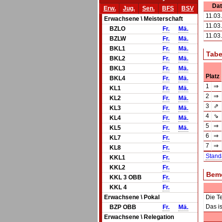
Da
Erw.
Jug.
Sen.
BFS
BSV
11.03
Erwachsene \ Meisterschaft
11.03
BZLO
Fr.
Mä.
11.03
BZLW
Fr.
Mä.
BKL1
Fr.
Mä.
Tabe
BKL2
Fr.
Mä.
BKL3
Fr.
Mä.
Platz
BKL4
Fr.
Mä.
1
⇒
KL1
Fr.
Mä.
2
⇒
KL2
Fr.
Mä.
3
⇗
KL3
Fr.
Mä.
4
⇘
KL4
Fr.
Mä.
5
⇒
KL5
Fr.
Mä.
6
⇒
KL7
Fr.
7
⇒
KL8
Fr.
Stand
KKL1
Fr.
KKL2
Fr.
Bem
KKL 3 OBB
Fr.
KKL 4
Fr.
Erwachsene \ Pokal
Die T
Das i
BZP OBB
Fr.
Mä.
Erwachsene \ Relegation