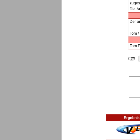
zuges
Die Än
Der am
Tom / 
Tom Fo
Ergebnis