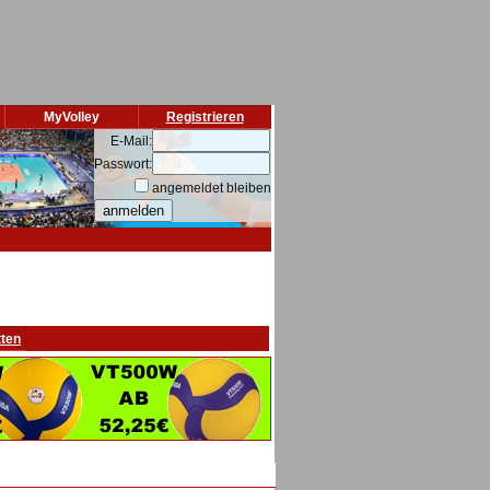
MyVolley
Registrieren
E-Mail:
Passwort:
angemeldet bleiben
tten