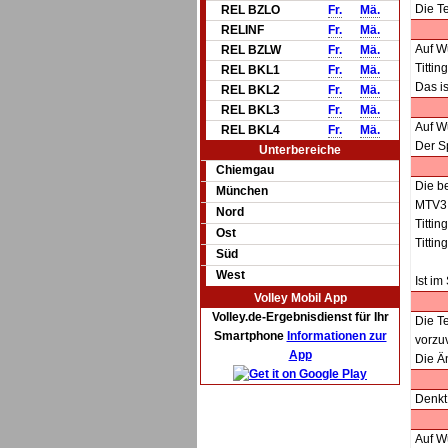
Die T
REL BZLO
Fr.
Mä.
RELINF
Fr.
Mä.
Auf W
REL BZLW
Fr.
Mä.
Tittin
REL BKL1
Fr.
Mä.
Das is
REL BKL2
Fr.
Mä.
REL BKL3
Fr.
Mä.
Auf W
REL BKL4
Fr.
Mä.
Der S
Unterbereiche
Chiemgau
Die be
München
MTV3 
Nord
Tittin
Ost
Tittin
Süd
West
Ist im
Volley Mobil App
Volley.de-Ergebnisdienst für Ihr
Die T
Smartphone
Informationen zur
vorzu
App
Die Ä
Denkt
Auf W