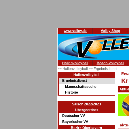
www.volley.de
Volley Shop
Hallenvolleyball
Beach-Volleyball
>> Hallenvolleyball
>> Ergebnisdienst
Erw
Hallenvolleyball
Kr
Ergebnisdienst
Mannschaftssuche
Aktue
Historie
Saison 2022/2023
Übergeordnet
Deutscher VV
Bayerischer VV
aktu
Bezirk Oberbayern