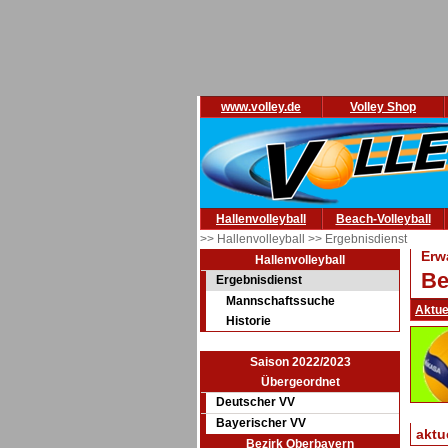
www.volley.de
Volley Shop
Hallenvolleyball
Beach-Volleyball
>> Hallenvolleyball
>> Ergebnisdienst
Erw
Hallenvolleyball
Be
Ergebnisdienst
Mannschaftssuche
Aktue
Historie
Saison 2022/2023
Übergeordnet
Deutscher VV
Bayerischer VV
aktu
Bezirk Oberbayern