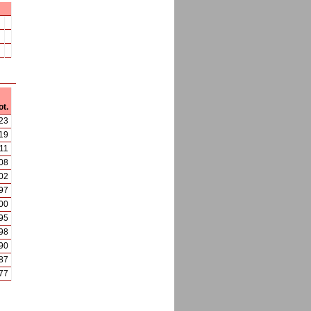
t.
23
19
,11
08
02
97
00
95
98
90
87
77