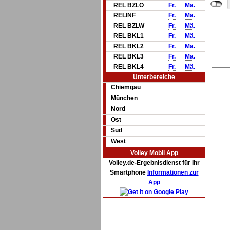
REL BZLO
Fr.
Mä.
RELINF
Fr.
Mä.
REL BZLW
Fr.
Mä.
REL BKL1
Fr.
Mä.
REL BKL2
Fr.
Mä.
REL BKL3
Fr.
Mä.
REL BKL4
Fr.
Mä.
Unterbereiche
Chiemgau
München
Nord
Ost
Süd
West
Volley Mobil App
Volley.de-Ergebnisdienst für Ihr
Smartphone
Informationen zur
App