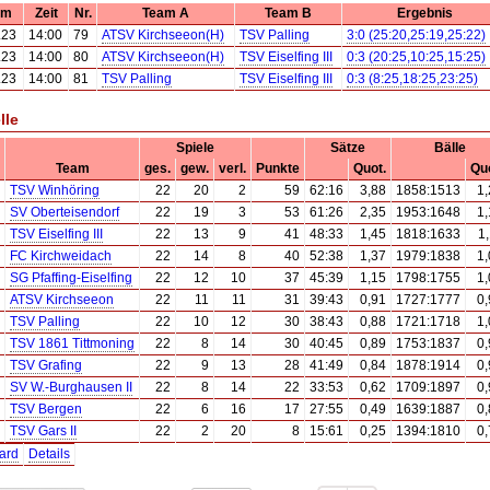
um
Zeit
Nr.
Team A
Team B
Ergebnis
.23
14:00
79
ATSV Kirchseeon(H)
TSV Palling
3:0 (25:20,25:19,25:22)
.23
14:00
80
ATSV Kirchseeon(H)
TSV Eiselfing III
0:3 (20:25,10:25,15:25)
.23
14:00
81
TSV Palling
TSV Eiselfing III
0:3 (8:25,18:25,23:25)
lle
Spiele
Sätze
Bälle
Team
ges.
gew.
verl.
Punkte
Quot.
Quo
TSV Winhöring
22
20
2
59
62:16
3,88
1858:1513
1,
SV Oberteisendorf
22
19
3
53
61:26
2,35
1953:1648
1,
TSV Eiselfing III
22
13
9
41
48:33
1,45
1818:1633
1
FC Kirchweidach
22
14
8
40
52:38
1,37
1979:1838
1,
SG Pfaffing-Eiselfing
22
12
10
37
45:39
1,15
1798:1755
1,
ATSV Kirchseeon
22
11
11
31
39:43
0,91
1727:1777
0,
TSV Palling
22
10
12
30
38:43
0,88
1721:1718
1,
TSV 1861 Tittmoning
22
8
14
30
40:45
0,89
1753:1837
0,
TSV Grafing
22
9
13
28
41:49
0,84
1878:1914
0,
SV W.-Burghausen II
22
8
14
22
33:53
0,62
1709:1897
0,
TSV Bergen
22
6
16
17
27:55
0,49
1639:1887
0,
TSV Gars II
22
2
20
8
15:61
0,25
1394:1810
0,
ard
Details