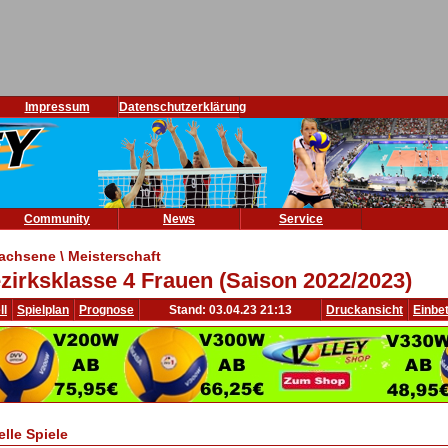
Impressum
Datenschutzerklärung
Community
News
Service
achsene \ Meisterschaft
zirksklasse 4 Frauen (Saison 2022/2023)
ll
Spielplan
Prognose
Stand: 03.04.23 21:13
Druckansicht
Einbe
elle Spiele