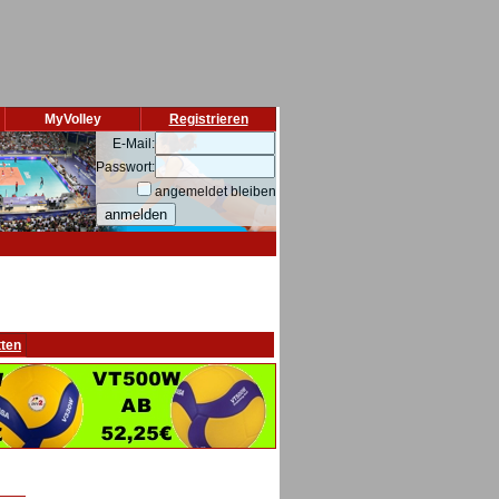
MyVolley
Registrieren
E-Mail:
Passwort:
angemeldet bleiben
tten