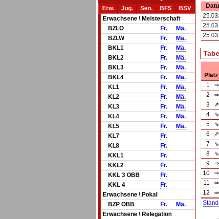
Dat
Erw.
Jug.
Sen.
BFS
BSV
25.03
Erwachsene \ Meisterschaft
25.03
BZLO
Fr.
Mä.
25.03
BZLW
Fr.
Mä.
BKL1
Fr.
Mä.
Tabe
BKL2
Fr.
Mä.
BKL3
Fr.
Mä.
Platz
BKL4
Fr.
Mä.
1
⇒
KL1
Fr.
Mä.
2
⇒
KL2
Fr.
Mä.
3
⇗
KL3
Fr.
Mä.
4
⇘
KL4
Fr.
Mä.
5
⇘
KL5
Fr.
Mä.
6
⇗
KL7
Fr.
7
⇘
KL8
Fr.
8
⇘
KKL1
Fr.
9
⇒
KKL2
Fr.
10
⇒
KKL 3 OBB
Fr.
11
⇒
KKL 4
Fr.
12
⇒
Erwachsene \ Pokal
Stand
BZP OBB
Fr.
Mä.
Erwachsene \ Relegation