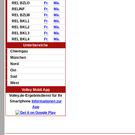
REL BZLO
Fr.
Mä.
RELINF
Fr.
Mä.
REL BZLW
Fr.
Mä.
REL BKL1
Fr.
Mä.
REL BKL2
Fr.
Mä.
REL BKL3
Fr.
Mä.
REL BKL4
Fr.
Mä.
Unterbereiche
Chiemgau
München
Nord
Ost
Süd
West
Volley Mobil App
Volley.de-Ergebnisdienst für Ihr
Smartphone
Informationen zur
App