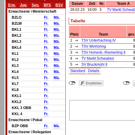
Datum
Zeit
Nr.
Team A
Erw.
Jug.
Sen.
BFS
BSV
28.02.23
18:00
3
TV Markt Schwa
Erwachsene \ Meisterschaft
BZLO
Fr.
Mä.
Tabelle
BZLW
Fr.
Mä.
BKL1
Fr.
Mä.
Platz
Team
ges
BKL2
Fr.
Mä.
1
⇒
TSV Unterhaching IV
BKL3
Fr.
Mä.
2
⇒
TSV Winhöring
BKL4
Fr.
Mä.
3
⇒
TSV Hohenb.-Riemerling II
KL1
Fr.
Mä.
4
⇒
TV Markt Schwaben
KL2
Fr.
Mä.
5
⇒
SV Bruckmühl II
KL3
Fr.
Mä.
Standard
Details
KL4
Fr.
Mä.
KL5
Fr.
Mä.
KL7
Fr.
KL8
Fr.
KKL1
Fr.
KKL2
Fr.
KKL 3 OBB
Fr.
KKL 4
Fr.
Erwachsene \ Pokal
BZP OBB
Fr.
Mä.
Erwachsene \ Relegation