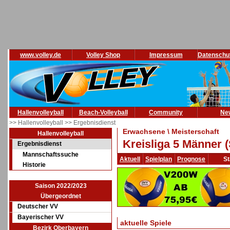
www.volley.de
Volley Shop
Impressum
Datenschu
Hallenvolleyball
Beach-Volleyball
Community
Ne
>> Hallenvolleyball
>> Ergebnisdienst
Erwachsene \ Meisterschaft
Hallenvolleyball
Kreisliga 5 Männer 
Ergebnisdienst
Mannschaftssuche
Aktuell
Spielplan
Prognose
St
Historie
Saison 2022/2023
Übergeordnet
Deutscher VV
Bayerischer VV
aktuelle Spiele
Bezirk Oberbayern