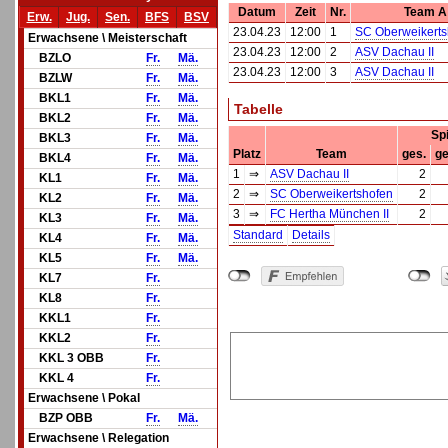
Datum
Zeit
Nr.
Team A
Erw.
Jug.
Sen.
BFS
BSV
23.04.23
12:00
1
SC Oberweikerts
Erwachsene \ Meisterschaft
23.04.23
12:00
2
ASV Dachau II
BZLO
Fr.
Mä.
23.04.23
12:00
3
ASV Dachau II
BZLW
Fr.
Mä.
BKL1
Fr.
Mä.
Tabelle
BKL2
Fr.
Mä.
Sp
BKL3
Fr.
Mä.
Platz
Team
ges.
ge
BKL4
Fr.
Mä.
1
⇒
ASV Dachau II
2
KL1
Fr.
Mä.
2
⇒
SC Oberweikertshofen
2
KL2
Fr.
Mä.
3
⇒
FC Hertha München II
2
KL3
Fr.
Mä.
Standard
Details
KL4
Fr.
Mä.
KL5
Fr.
Mä.
KL7
Fr.
KL8
Fr.
KKL1
Fr.
KKL2
Fr.
KKL 3 OBB
Fr.
KKL 4
Fr.
Erwachsene \ Pokal
BZP OBB
Fr.
Mä.
Erwachsene \ Relegation