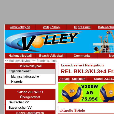
www.volley.de
Volley Shop
Impressum
Datenschu
Hallenvolleyball
Beach-Volleyball
Community
Ne
>> Hallenvolleyball
>> Ergebnisdienst
Erwachsene \ Relegation
Hallenvolleyball
REL BKL2/KL3+4 Fra
Ergebnisdienst
Mannschaftssuche
Aktuell
Spielplan
Stand: 23.04.
Historie
Saison 2022/2023
Übergeordnet
Deutscher VV
Bayerischer VV
aktuelle Spiele
Bezirk Oberbayern