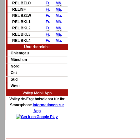
REL BZLO
Fr.
Mä.
RELINF
Fr.
Mä.
REL BZLW
Fr.
Mä.
REL BKL1
Fr.
Mä.
REL BKL2
Fr.
Mä.
REL BKL3
Fr.
Mä.
REL BKL4
Fr.
Mä.
Unterbereiche
Chiemgau
München
Nord
Ost
Süd
West
Volley Mobil App
Volley.de-Ergebnisdienst für Ihr
Smartphone
Informationen zur
App