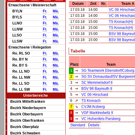
Datum
Zeit
Nr.
Team A
Erwachsene \ Meisterschaft
17.03.18
14:00
VC 06 Hirschai
BYLN
Fr.
Mä.
17.03.18
14:00
VC 06 Hirschai
BYLS
Fr.
Mä.
17.03.18
15:00
TS Kronach(H)
LLNO
Fr.
Mä.
17.03.18
15:00
TS Kronach(H)
LLNW
Fr.
Mä.
17.03.18
15:00
BSV 98 Bayreuth
LLSO
Fr.
Mä.
17.03.18
15:00
BSV 98 Bayreuth
LLSW
Fr.
Mä.
Erwachsene \ Relegation
Tabelle
Re. RL SO
Fr.
Mä.
Re. BY N
Fr.
Mä.
Platz
Team
Re. BY S
Fr.
Mä.
1
⇒
SG Teamwork Ebersdorf/Coburg
Re. LL NO
Fr.
Mä.
2
⇒
SG SV Donaustauf/SV Burgweint
Re. LL NW
Fr.
Mä.
3
⇒
SC Memmelsdorf II
Re. LL SO
Fr.
Mä.
4
⇒
BSV 98 Bayreuth II
Re. LL SW
Fr.
Mä.
5
⇒
VC 06 Hirschaid
Unterbereiche
6
⇗
TS Kronach
Bezirk Mittelfranken
7
⇘
CVJM Arzberg
Bezirk Niederbayern
8
⇒
VGF Marktredwitz II
Bezirk Oberbayern
9
⇒
VC Hohenfels-Parsberg
Bezirk Oberfranken
Standard
Details
Bezirk Oberpfalz
Bezirk Schwaben