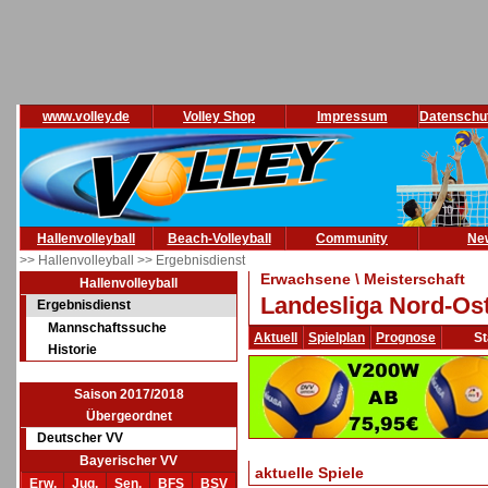
www.volley.de
Volley Shop
Impressum
Datenschu
Hallenvolleyball
Beach-Volleyball
Community
Ne
>> Hallenvolleyball
>> Ergebnisdienst
Erwachsene \ Meisterschaft
Hallenvolleyball
Landesliga Nord-Ost
Ergebnisdienst
Mannschaftssuche
Aktuell
Spielplan
Prognose
St
Historie
Saison 2017/2018
Übergeordnet
Deutscher VV
Bayerischer VV
aktuelle Spiele
Erw.
Jug.
Sen.
BFS
BSV