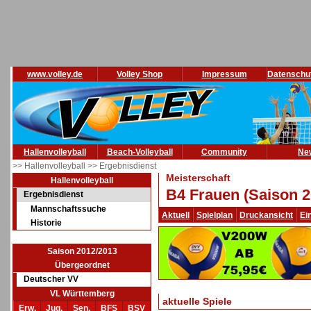
www.volley.de
Volley Shop
Impressum
Datenschu
Hallenvolleyball
Beach-Volleyball
Community
Ne
>> Hallenvolleyball
>> Ergebnisdienst
Meisterschaft
Hallenvolleyball
B4 Frauen (Saison 2
Ergebnisdienst
Mannschaftssuche
Aktuell
Spielplan
Druckansicht
Ei
Historie
Saison 2012/2013
Übergeordnet
Deutscher VV
VL Württemberg
aktuelle Spiele
Erw.
Jug.
Sen.
BFS
BSV