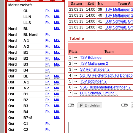
Datum
Zeit
Nr.
Team A
Meisterschaft
23.03.13
14:00
39
TSV Mutlangen 
OL
Fr.
Mä.
23.03.13
14:00
40
TSV Mutlangen 
LL N
Fr.
Mä.
23.03.13
14:00
41
DJK Schwäb. Gm
LL S
Fr.
Mä.
23.03.13
14:00
42
DJK Schwäb. Gm
Nord
BL
Mä.
Nord
BL Nord
Fr.
Tabelle
Nord
A 1
Fr.
Mä.
Nord
A 2
Fr.
Mä.
Platz
Team
Nord
B1
Fr.
Mä.
1
⇒
TSV Böbingen
Nord
B2
Fr.
Mä.
2
⇒
TSV Mutlangen 2
Nord
B3
Fr.
Mä.
3
⇒
SV Remshalden 2
Nord
B4
Fr.
4
⇒
SG TG Reichenbach/TG Donzdor
Ost
BL
Fr.
Mä.
5
⇒
TSV Böbingen 2
Ost
A 1
Fr.
Mä.
6
⇒
VSG Hussenhofen/Bettringen 2
Ost
A 2
Fr.
Mä.
7
⇒
DJK Schwäb. Gmünd 3
Ost
B1
Fr.
Mä.
Ost
B2
Fr.
Mä.
Ost
B3
Fr.
Mä.
Ost
B4
Fr.
Mä.
Ost
B7+8
Mä.
Ost
C1
Fr.
Ost
C2
Fr.