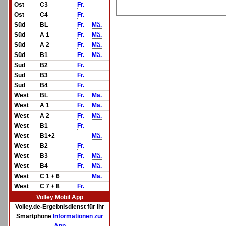
Ost
C3
Fr.
Ost
C4
Fr.
Süd
BL
Fr.
Mä.
Süd
A 1
Fr.
Mä.
Süd
A 2
Fr.
Mä.
Süd
B1
Fr.
Mä.
Süd
B2
Fr.
Süd
B3
Fr.
Süd
B4
Fr.
West
BL
Fr.
Mä.
West
A 1
Fr.
Mä.
West
A 2
Fr.
Mä.
West
B1
Fr.
West
B1+2
Mä.
West
B2
Fr.
West
B3
Fr.
Mä.
West
B4
Fr.
Mä.
West
C 1 + 6
Mä.
West
C 7 + 8
Fr.
Volley Mobil App
Volley.de-Ergebnisdienst für Ihr
Smartphone
Informationen zur