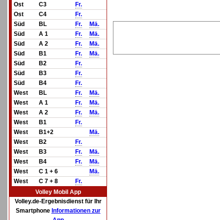
Ost
C3
Fr.
Ost
C4
Fr.
Süd
BL
Fr.
Mä.
Süd
A 1
Fr.
Mä.
Süd
A 2
Fr.
Mä.
Süd
B1
Fr.
Mä.
Süd
B2
Fr.
Süd
B3
Fr.
Süd
B4
Fr.
West
BL
Fr.
Mä.
West
A 1
Fr.
Mä.
West
A 2
Fr.
Mä.
West
B1
Fr.
West
B1+2
Mä.
West
B2
Fr.
West
B3
Fr.
Mä.
West
B4
Fr.
Mä.
West
C 1 + 6
Mä.
West
C 7 + 8
Fr.
Volley Mobil App
Volley.de-Ergebnisdienst für Ihr
Smartphone
Informationen zur