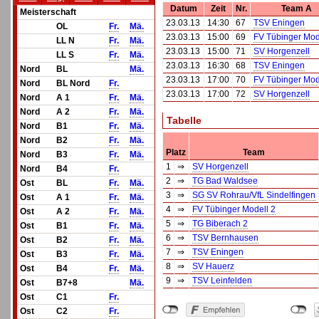
Datum
Zeit
Nr.
Team A
Meisterschaft
23.03.13
14:30
67
TSV Eningen
OL
Fr.
Mä.
23.03.13
15:00
69
FV Tübinger Mod
LL N
Fr.
Mä.
23.03.13
15:00
71
SV Horgenzell
LL S
Fr.
Mä.
23.03.13
16:30
68
TSV Eningen
Nord
BL
Mä.
23.03.13
17:00
70
FV Tübinger Mod
Nord
BL Nord
Fr.
23.03.13
17:00
72
SV Horgenzell
Nord
A 1
Fr.
Mä.
Nord
A 2
Fr.
Mä.
Tabelle
Nord
B1
Fr.
Mä.
Nord
B2
Fr.
Mä.
Platz
Team
Nord
B3
Fr.
Mä.
1
⇒
SV Horgenzell
Nord
B4
Fr.
2
⇒
TG Bad Waldsee
Ost
BL
Fr.
Mä.
3
⇒
SG SV Rohrau/VfL Sindelfingen
Ost
A 1
Fr.
Mä.
4
⇒
FV Tübinger Modell 2
Ost
A 2
Fr.
Mä.
5
⇒
TG Biberach 2
Ost
B1
Fr.
Mä.
6
⇒
TSV Bernhausen
Ost
B2
Fr.
Mä.
7
⇒
TSV Eningen
Ost
B3
Fr.
Mä.
8
⇒
SV Hauerz
Ost
B4
Fr.
Mä.
9
⇒
TSV Leinfelden
Ost
B7+8
Mä.
Ost
C1
Fr.
Ost
C2
Fr.