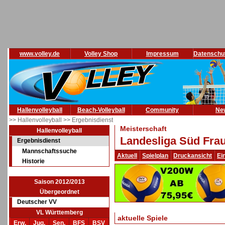
www.volley.de
Volley Shop
Impressum
Datenschu
Hallenvolleyball
Beach-Volleyball
Community
Ne
>> Hallenvolleyball
>> Ergebnisdienst
Meisterschaft
Hallenvolleyball
Landesliga Süd Frau
Ergebnisdienst
Mannschaftssuche
Aktuell
Spielplan
Druckansicht
Ei
Historie
Saison 2012/2013
Übergeordnet
Deutscher VV
VL Württemberg
aktuelle Spiele
Erw.
Jug.
Sen.
BFS
BSV