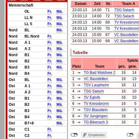
Datum
Zeit
Nr.
Team A
Meisterschaft
23.03.13
14:00
71
TSG Salach
OL
Fr.
Mä.
23.03.13
14:00
72
TSG Salach
LL N
Fr.
Mä.
24.03.13
14:00
69
TV Kressbron
LL S
Fr.
Mä.
24.03.13
14:00
70
TV Kressbron
Nord
BL
Mä.
24.03.13
15:00
67
VC Baustetten
Nord
BL Nord
Fr.
24.03.13
15:00
68
VC Baustetten
Nord
A 1
Fr.
Mä.
Nord
A 2
Fr.
Mä.
Tabelle
Nord
B1
Fr.
Mä.
Spiele
Nord
B2
Fr.
Mä.
Platz
Team
ges.
gew.
Nord
B3
Fr.
Mä.
1
⇒
TG Bad Waldsee 2
16
14
Nord
B4
Fr.
2
⇒
VC Baustetten
16
13
Ost
BL
Fr.
Mä.
3
⇒
TSV Laupheim
16
11
Ost
A 1
Fr.
Mä.
4
⇒
TSG Salach
16
10
Ost
A 2
Fr.
Mä.
5
⇒
SV Eglofs
16
10
Ost
B1
Fr.
Mä.
6
⇒
TV Kressbronn
16
5
Ost
B2
Fr.
Mä.
7
⇒
TSV Blaustein
16
5
Ost
B3
Fr.
Mä.
8
⇒
SV Jungingen
16
2
Ost
B4
Fr.
Mä.
9
⇒
TG Biberach 3
16
2
Ost
B7+8
Mä.
Ost
C1
Fr.
Ost
C2
Fr.