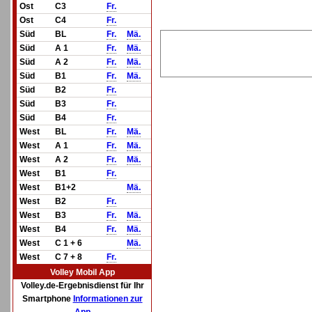
Ost
C3
Fr.
Ost
C4
Fr.
Süd
BL
Fr.
Mä.
Süd
A 1
Fr.
Mä.
Süd
A 2
Fr.
Mä.
Süd
B1
Fr.
Mä.
Süd
B2
Fr.
Süd
B3
Fr.
Süd
B4
Fr.
West
BL
Fr.
Mä.
West
A 1
Fr.
Mä.
West
A 2
Fr.
Mä.
West
B1
Fr.
West
B1+2
Mä.
West
B2
Fr.
West
B3
Fr.
Mä.
West
B4
Fr.
Mä.
West
C 1 + 6
Mä.
West
C 7 + 8
Fr.
Volley Mobil App
Volley.de-Ergebnisdienst für Ihr
Smartphone
Informationen zur