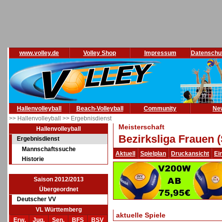
www.volley.de
Volley Shop
Impressum
Datenschu
Hallenvolleyball
Beach-Volleyball
Community
Ne
>> Hallenvolleyball
>> Ergebnisdienst
Meisterschaft
Hallenvolleyball
Bezirksliga Frauen 
Ergebnisdienst
Mannschaftssuche
Aktuell
Spielplan
Druckansicht
Ei
Historie
Saison 2012/2013
Übergeordnet
Deutscher VV
VL Württemberg
aktuelle Spiele
Erw.
Jug.
Sen.
BFS
BSV