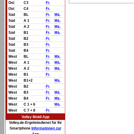
Ost
C3
Fr.
Ost
C4
Fr.
Süd
BL
Fr.
Mä.
Süd
A 1
Fr.
Mä.
Süd
A 2
Fr.
Mä.
Süd
B1
Fr.
Mä.
Süd
B2
Fr.
Süd
B3
Fr.
Süd
B4
Fr.
West
BL
Fr.
Mä.
West
A 1
Fr.
Mä.
West
A 2
Fr.
Mä.
West
B1
Fr.
West
B1+2
Mä.
West
B2
Fr.
West
B3
Fr.
Mä.
West
B4
Fr.
Mä.
West
C 1 + 6
Mä.
West
C 7 + 8
Fr.
Volley Mobil App
Volley.de-Ergebnisdienst für Ihr
Smartphone
Informationen zur