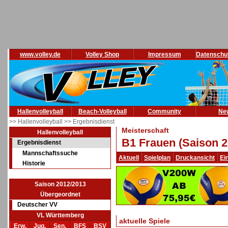
www.volley.de
Volley Shop
Impressum
Datenschu
Hallenvolleyball
Beach-Volleyball
Community
Ne
>> Hallenvolleyball
>> Ergebnisdienst
Meisterschaft
Hallenvolleyball
B1 Frauen (Saison 2
Ergebnisdienst
Mannschaftssuche
Aktuell
Spielplan
Druckansicht
Ei
Historie
Saison 2012/2013
Übergeordnet
Deutscher VV
VL Württemberg
aktuelle Spiele
Erw.
Jug.
Sen.
BFS
BSV