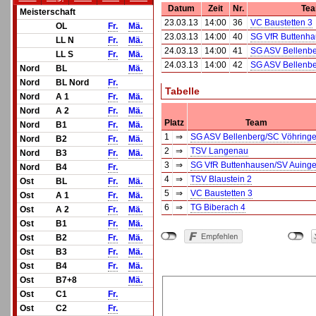
Datum
Zeit
Nr.
Tea
Meisterschaft
23.03.13
14:00
36
VC Baustetten 3
OL
Fr.
Mä.
23.03.13
14:00
40
SG VfR Buttenha
LL N
Fr.
Mä.
24.03.13
14:00
41
SG ASV Bellenbe
LL S
Fr.
Mä.
24.03.13
14:00
42
SG ASV Bellenbe
Nord
BL
Mä.
Nord
BL Nord
Fr.
Tabelle
Nord
A 1
Fr.
Mä.
Nord
A 2
Fr.
Mä.
Platz
Team
Nord
B1
Fr.
Mä.
1
⇒
SG ASV Bellenberg/SC Vöhring
Nord
B2
Fr.
Mä.
2
⇒
TSV Langenau
Nord
B3
Fr.
Mä.
3
⇒
SG VfR Buttenhausen/SV Auing
Nord
B4
Fr.
4
⇒
TSV Blaustein 2
Ost
BL
Fr.
Mä.
5
⇒
VC Baustetten 3
Ost
A 1
Fr.
Mä.
6
⇒
TG Biberach 4
Ost
A 2
Fr.
Mä.
Ost
B1
Fr.
Mä.
Ost
B2
Fr.
Mä.
Ost
B3
Fr.
Mä.
Ost
B4
Fr.
Mä.
Ost
B7+8
Mä.
Ost
C1
Fr.
Ost
C2
Fr.