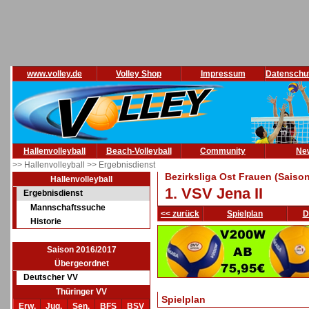
www.volley.de
Volley Shop
Impressum
Datenschu
Hallenvolleyball
Beach-Volleyball
Community
Ne
>> Hallenvolleyball
>> Ergebnisdienst
Bezirksliga Ost Frauen (Saiso
Hallenvolleyball
1. VSV Jena II
Ergebnisdienst
Mannschaftssuche
<< zurück
Spielplan
D
Historie
Saison 2016/2017
Übergeordnet
Deutscher VV
Thüringer VV
Spielplan
Erw.
Jug.
Sen.
BFS
BSV