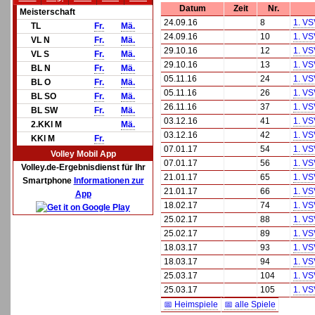
Datum
Zeit
Nr.
Meisterschaft
24.09.16
8
1. VS
TL
Fr.
Mä.
24.09.16
10
1. VS
VL N
Fr.
Mä.
29.10.16
12
1. VS
VL S
Fr.
Mä.
29.10.16
13
1. VS
BL N
Fr.
Mä.
05.11.16
24
1. VS
BL O
Fr.
Mä.
05.11.16
26
1. VS
BL SO
Fr.
Mä.
26.11.16
37
1. VS
BL SW
Fr.
Mä.
03.12.16
41
1. VS
2.KKl M
Mä.
03.12.16
42
1. VS
KKl M
Fr.
07.01.17
54
1. VS
Volley Mobil App
07.01.17
56
1. VS
Volley.de-Ergebnisdienst für Ihr
21.01.17
65
1. VS
Smartphone
Informationen zur
21.01.17
66
1. VS
App
18.02.17
74
1. VS
25.02.17
88
1. VS
25.02.17
89
1. VS
18.03.17
93
1. VS
18.03.17
94
1. VS
25.03.17
104
1. VS
25.03.17
105
1. VS
📅 Heimspiele
📅 alle Spiele