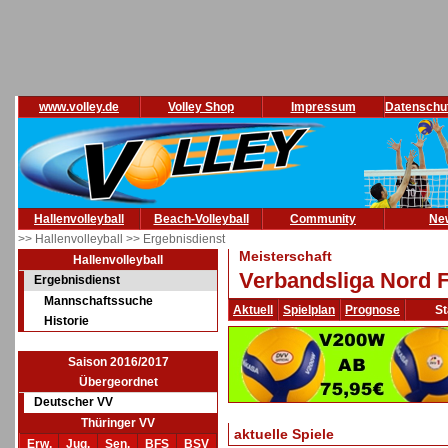
www.volley.de
Volley Shop
Impressum
Datenschu
Hallenvolleyball
Beach-Volleyball
Community
Ne
>> Hallenvolleyball
>> Ergebnisdienst
Meisterschaft
Hallenvolleyball
Verbandsliga Nord F
Ergebnisdienst
Mannschaftssuche
Aktuell
Spielplan
Prognose
St
Historie
Saison 2016/2017
Übergeordnet
Deutscher VV
Thüringer VV
aktuelle Spiele
Erw.
Jug.
Sen.
BFS
BSV