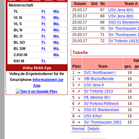
Datum
Zeit
Nr.
Team A
Meisterschaft
25.03.17
67
USV Jena II(H)
TL
Fr.
Mä.
25.03.17
68
USV Jena II(H)
VL N
Fr.
Mä.
25.03.17
69
SSG 01 Blankenh
VL S
Fr.
Mä.
25.03.17
70
SV- Thonhausen 
BL N
Fr.
Mä.
25.03.17
71
SV- Thonhausen 
BL O
Fr.
Mä.
25.03.17
72
SV Tröbnitz 1923
BL SO
Fr.
Mä.
BL SW
Fr.
Mä.
Tabelle
2.KKl M
Mä.
Spi
KKl M
Fr.
Platz
Team
ges.
ge
Volley Mobil App
1
⇒
SVC Nordhausen I
16
Volley.de-Ergebnisdienst für Ihr
2
⇒
VfB Bischofferode
16
Smartphone
Informationen zur
3
⇗
USV Jena II
16
App
4
⇗
SV Tröbnitz 1923
16
5
⇘
VfL Weimar 90 I
16
6
⇗
SV Fortuna Pößneck
16
7
⇘
SSG 01 Blankenhain
16
8
⇒
USV Erfurt
16
9
⇒
SV- Thonhausen 1901
16
Normal
Details