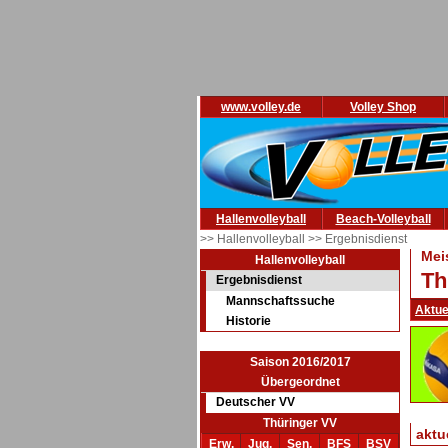
www.volley.de
Volley Shop
Hallenvolleyball
Beach-Volleyball
>> Hallenvolleyball
>> Ergebnisdienst
Mei
Hallenvolleyball
Th
Ergebnisdienst
Mannschaftssuche
Aktue
Historie
Saison 2016/2017
Übergeordnet
Deutscher VV
Thüringer VV
aktu
Erw.
Jug.
Sen.
BFS
BSV