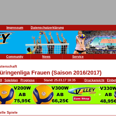
Impressum
Datenschutzerklärung
Community
News
Service
sterschaft
üringenliga Frauen (Saison 2016/2017)
ll
Spielplan
Prognose
Stand: 25.03.17 18:35
Druckansicht
Einbe
elle Spiele