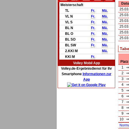
Dat
Meisterschaft
25.03
TL
Fr.
Mä.
25.03
VL N
Fr.
Mä.
25.03
VL S
Fr.
Mä.
25.03
BL N
Fr.
Mä.
25.03
BL O
Fr.
Mä.
25.03
BL SO
Fr.
Mä.
BL SW
Fr.
Mä.
Tabe
2.KKl M
Mä.
KKl M
Fr.
Platz
Volley Mobil App
1
⇒
Volley.de-Ergebnisdienst für Ihr
2
⇒
Smartphone
Informationen zur
3
⇒
App
4
⇒
5
⇒
6
⇒
7
⇒
8
⇒
9
⇒
10
⇒
Norm