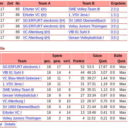
um
Zeit
Nr.
Team A
Team B
Ergebnis
.17
85
Erfurter VC I(H)
SWE Volley-Team III
2:3 ()
.17
86
Erfurter VC I(H)
1. VSV Jena I
1:3 ()
.17
87
SG ERFURT electronic I(H)
SV 1860 Oberweißbach
3:0 ()
.17
88
SG ERFURT electronic I(H)
Volley Juniors Thüringen
3:0 ()
.17
89
VC Altenburg I(H)
VfB 91 Suhl II
0:3 ()
.17
90
VC Altenburg I(H)
Geraer Volleyballclub I
3:0 ()
lle
Spiele
Sätze
Bälle
Team
ges.
gew.
verl.
Punkte
Quot.
Quot.
SG ERFURT electronic I
18
17
1
52
53:3
17,67
0:0
Max
VfB 91 Suhl II
18
14
4
44
46:15
3,07
0:0
Max
VC Blau-Weiß Gebesee I
18
11
7
35
39:27
1,44
0:0
Max
1. VSV Jena I
18
11
7
31
37:31
1,19
0:0
Max
SWE Volley-Team III
18
10
8
29
35:31
1,13
0:0
Max
Geraer Volleyballclub I
18
9
9
27
33:34
0,97
0:0
Max
VC Altenburg I
18
8
10
22
26:37
0,70
0:0
Max
SV 1860 Oberweißbach
18
4
14
13
21:44
0,48
0:0
Max
Erfurter VC I
18
4
14
13
19:46
0,41
0:0
Max
Volley Juniors Thüringen
18
2
16
4
11:52
0,21
0:0
Max
al
Details