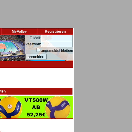
MyVolley
Registrieren
E-Mail:
Passwort:
angemeldet bleiben
tten