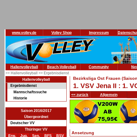
www.volley.de
Volley Shop
Impressum
Datenschu
Hallenvolleyball
Beach-Volleyball
Community
Ne
>> Hallenvolleyball
>> Ergebnisdienst
Bezirksliga Ost Frauen (Saiso
Hallenvolleyball
1. VSV Jena II : 1. 
Ergebnisdienst
Mannschaftssuche
<< zurück
Allgemein
Historie
Saison 2016/2017
Übergeordnet
Deutscher VV
Thüringer VV
Ansetzung
Erw.
Jug.
Sen.
BFS
BSV