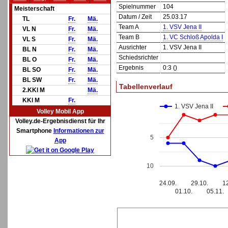
Spielnummer
104
Meisterschaft
Datum / Zeit
25.03.17
TL
Fr.
Mä.
Team A
1. VSV Jena II
VL N
Fr.
Mä.
Team B
1. VC Schloß Apolda I
VL S
Fr.
Mä.
Ausrichter
1. VSV Jena II
BL N
Fr.
Mä.
Schiedsrichter
BL O
Fr.
Mä.
Ergebnis
0:3 ()
BL SO
Fr.
Mä.
BL SW
Fr.
Mä.
Tabellenverlauf
2.KKl M
Mä.
KKl M
Fr.
1. VSV Jena II
Volley Mobil App
Volley.de-Ergebnisdienst für Ihr
Smartphone
Informationen zur
5
App
10
24.09.
29.10.
1
01.10.
05.11.