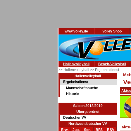
www.volley.de
Volley Shop
Hallenvolleyball
Beach-Volleyball
>> Hallenvolleyball
>> Ergebnisdienst
Mei
Hallenvolleyball
Ve
Ergebnisdienst
Mannschaftssuche
Aktue
Historie
Saison 2018/2019
Übergeordnet
Deutscher VV
Nordwestdeutscher VV
aktu
Erw.
Jug.
Sen.
BFS
BSV