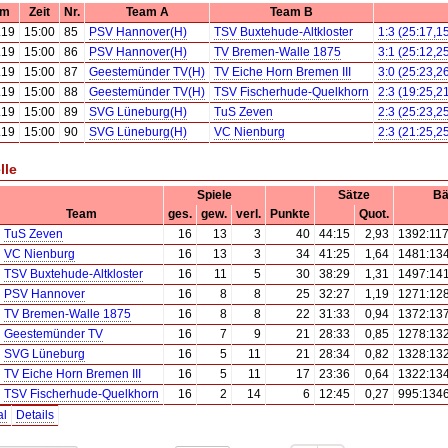
um
Zeit
Nr.
Team A
Team B
.19
15:00
85
PSV Hannover(H)
TSV Buxtehude-Altkloster
1:3 (25:17,1
.19
15:00
86
PSV Hannover(H)
TV Bremen-Walle 1875
3:1 (25:12,2
.19
15:00
87
Geestemünder TV(H)
TV Eiche Horn Bremen III
3:0 (25:23,2
.19
15:00
88
Geestemünder TV(H)
TSV Fischerhude-Quelkhorn
2:3 (19:25,2
.19
15:00
89
SVG Lüneburg(H)
TuS Zeven
2:3 (25:23,2
.19
15:00
90
SVG Lüneburg(H)
VC Nienburg
2:3 (21:25,2
lle
Spiele
Sätze
Bä
Team
ges.
gew.
verl.
Punkte
Quot.
TuS Zeven
16
13
3
40
44:15
2,93
1392:11
VC Nienburg
16
13
3
34
41:25
1,64
1481:13
TSV Buxtehude-Altkloster
16
11
5
30
38:29
1,31
1497:14
PSV Hannover
16
8
8
25
32:27
1,19
1271:12
TV Bremen-Walle 1875
16
8
8
22
31:33
0,94
1372:13
Geestemünder TV
16
7
9
21
28:33
0,85
1278:13
SVG Lüneburg
16
5
11
21
28:34
0,82
1328:13
TV Eiche Horn Bremen III
16
5
11
17
23:36
0,64
1322:13
TSV Fischerhude-Quelkhorn
16
2
14
6
12:45
0,27
995:134
al
Details