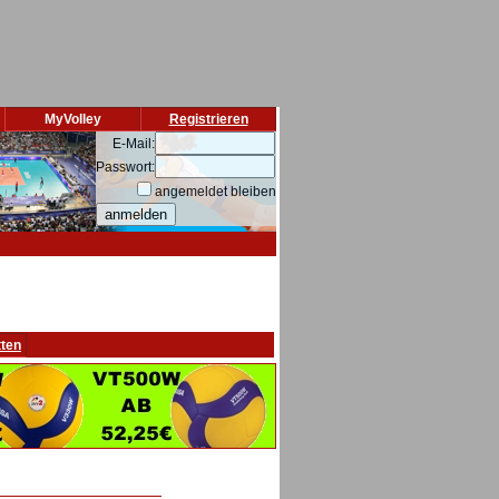
MyVolley
Registrieren
E-Mail:
Passwort:
angemeldet bleiben
tten