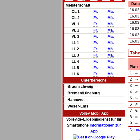
Dat
Meisterschaft
16.03
OL 1
Fr.
Mä.
16.03
OL 2
Fr.
Mä.
16.03
VL 1
Fr.
Mä.
16.03
VL 2
Fr.
Mä.
16.03
VL 3
Fr.
Mä.
16.03
LL 1
Fr.
Mä.
LL 2
Fr.
Mä.
Tabe
LL 3
Fr.
Mä.
LL 4
Fr.
Mä.
Platz
LL 5
Fr.
Mä.
1
⇒
LL 6
Fr.
Mä.
2
⇒
Unterbereiche
3
⇒
Braunschweig
4
⇗
Bremen/Lüneburg
5
⇘
Hannover
6
⇗
Weser-Ems
7
⇘
Volley Mobil App
8
⇒
Volley.de-Ergebnisdienst für Ihr
9
⇒
Smartphone
Informationen zur
Norm
App