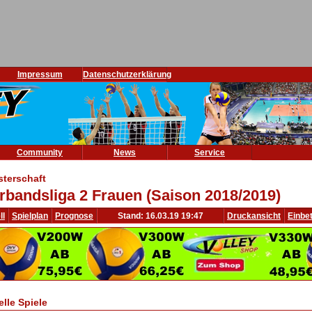
Impressum
Datenschutzerklärung
Community
News
Service
sterschaft
rbandsliga 2 Frauen (Saison 2018/2019)
ll
Spielplan
Prognose
Stand: 16.03.19 19:47
Druckansicht
Einbe
elle Spiele