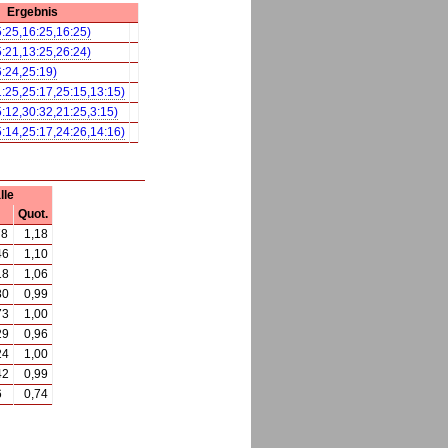
Ergebnis
5:25,16:25,16:25)
5:21,13:25,26:24)
6:24,25:19)
1:25,25:17,25:15,13:15)
5:12,30:32,21:25,3:15)
5:14,25:17,24:26,14:16)
lle
Quot.
78
1,18
46
1,10
18
1,06
80
0,99
73
1,00
29
0,96
24
1,00
42
0,99
6
0,74