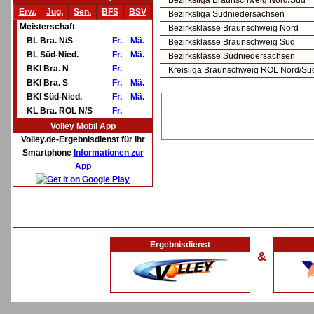
Bezirksliga Braunschweig Nord/Süd
Erw.
Jug.
Sen.
BFS
BSV
Bezirksliga Südniedersachsen
Meisterschaft
Bezirksklasse Braunschweig Nord
BL Bra. N/S
Fr.
Mä.
Bezirksklasse Braunschweig Süd
BL Süd-Nied.
Fr.
Mä.
Bezirksklasse Südniedersachsen
BKl Bra. N
Fr.
Kreisliga Braunschweig ROL Nord/Sü
BKl Bra. S
Fr.
Mä.
BKl Süd-Nied.
Fr.
Mä.
KL Bra. ROL N/S
Fr.
Volley Mobil App
Volley.de-Ergebnisdienst für Ihr
Smartphone
Informationen zur
App
Ergebnisdienst
&