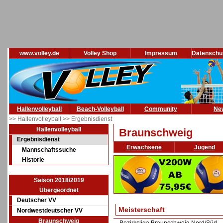
www.volley.de
Volley Shop
Impressum
Datenschu
Hallenvolleyball
Beach-Volleyball
Community
Ne
>> Hallenvolleyball
>> Ergebnisdienst
Hallenvolleyball
Braunschweig
Ergebnisdienst
Erwachsene
Jugend
Mannschaftssuche
Historie
Saison 2018/2019
Übergeordnet
Deutscher VV
Meisterschaft
Nordwestdeutscher VV
Braunschweig