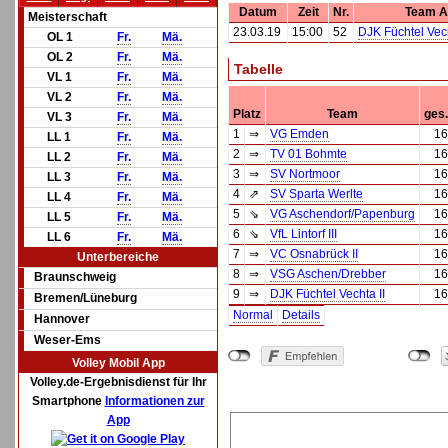
Datum
Zeit
Nr.
Team A
Meisterschaft
23.03.19
15:00
52
DJK Füchtel Vech
OL 1
Fr.
Mä.
OL 2
Fr.
Mä.
Tabelle
VL 1
Fr.
Mä.
VL 2
Fr.
Mä.
Platz
Team
ges.
VL 3
Fr.
Mä.
1
⇒
VG Emden
16
LL 1
Fr.
Mä.
2
⇒
TV 01 Bohmte
16
LL 2
Fr.
Mä.
3
⇒
SV Nortmoor
16
LL 3
Fr.
Mä.
4
⇗
SV Sparta Werlte
16
LL 4
Fr.
Mä.
5
⇘
VG Aschendorf/Papenburg
16
LL 5
Fr.
Mä.
6
⇘
VfL Lintorf III
16
LL 6
Fr.
Mä.
7
⇒
VC Osnabrück II
16
Unterbereiche
8
⇒
VSG Aschen/Drebber
16
Braunschweig
9
⇒
DJK Füchtel Vechta II
16
Bremen/Lüneburg
Normal
Details
Hannover
Weser-Ems
Volley Mobil App
Volley.de-Ergebnisdienst für Ihr
Smartphone
Informationen zur
App