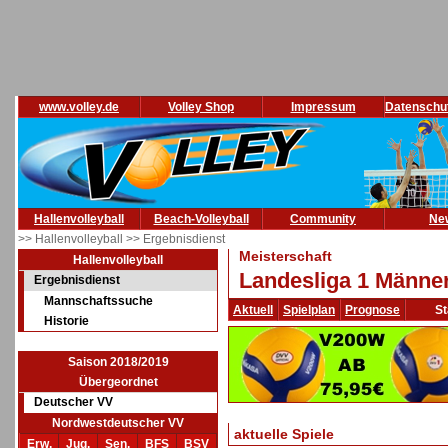
www.volley.de
Volley Shop
Impressum
Datenschu
Hallenvolleyball
Beach-Volleyball
Community
Ne
>> Hallenvolleyball
>> Ergebnisdienst
Meisterschaft
Hallenvolleyball
Landesliga 1 Männer
Ergebnisdienst
Mannschaftssuche
Aktuell
Spielplan
Prognose
St
Historie
Saison 2018/2019
Übergeordnet
Deutscher VV
Nordwestdeutscher VV
aktuelle Spiele
Erw.
Jug.
Sen.
BFS
BSV