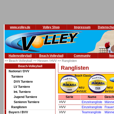
www.volley.de
Volley Shop
Impressum
Datenschu
Hallenvolleyball
Beach-Volleyball
Community
Ne
>> Beach-Volleyball
>> Hessen / HVV
>> Ranglisten
Beach-Volleyball
Ranglisten
National / DVV
Turniere
DVV Turniere
LV Turniere
Int. Turniere
Jugend Turniere
Serie
Name
Gesch
Senioren Turniere
HVV
Einzelrangliste
Männe
Ranglisten
HVV
Einzelrangliste
Fraue
Bayern / BVV
HVV
Teamrangliste
Männe