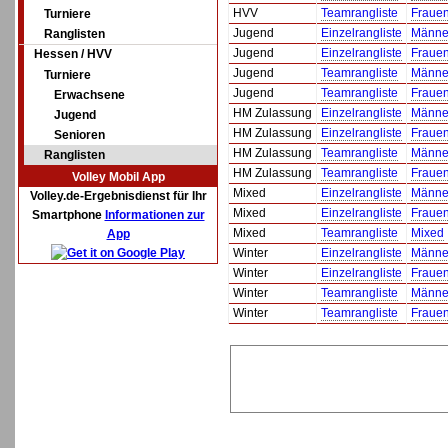
HVV
Teamrangliste
Fraue
Turniere
Jugend
Einzelrangliste
Männe
Ranglisten
Jugend
Einzelrangliste
Fraue
Hessen / HVV
Jugend
Teamrangliste
Männe
Turniere
Jugend
Teamrangliste
Fraue
Erwachsene
HM Zulassung
Einzelrangliste
Männe
Jugend
HM Zulassung
Einzelrangliste
Fraue
Senioren
HM Zulassung
Teamrangliste
Männe
Ranglisten
HM Zulassung
Teamrangliste
Fraue
Volley Mobil App
Mixed
Einzelrangliste
Männe
Volley.de-Ergebnisdienst für Ihr
Mixed
Einzelrangliste
Fraue
Smartphone
Informationen zur
Mixed
Teamrangliste
Mixed
App
Winter
Einzelrangliste
Männe
Winter
Einzelrangliste
Fraue
Winter
Teamrangliste
Männe
Winter
Teamrangliste
Fraue