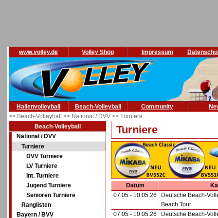
www.volley.de
Volley Shop
Impressum
Datenschu
Hallenvolleyball
Beach-Volleyball
Community
Ne
>> Beach-Volleyball
>> National / DVV
>> Turniere
Beach-Volleyball
Turniere
National / DVV
Turniere
DVV Turniere
LV Turniere
Int. Turniere
Jugend Turniere
Datum
Ka
Senioren Turniere
07.05 - 10.05.26
Deutsche Beach-Voll
Beach Tour
Ranglisten
07.05 - 10.05.26
Deutsche Beach-Voll
Bayern / BVV