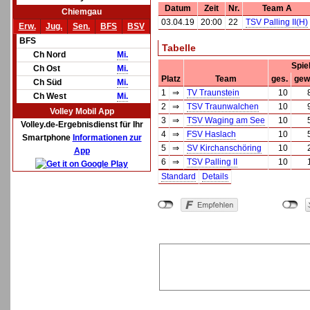
Datum
Zeit
Nr.
Team A
Chiemgau
03.04.19
20:00
22
TSV Palling II(H)
Erw.
Jug.
Sen.
BFS
BSV
BFS
Tabelle
Ch Nord
Mi.
Spie
Ch Ost
Mi.
Platz
Team
ges.
gew
Ch Süd
Mi.
1
⇒
TV Traunstein
10
Ch West
Mi.
2
⇒
TSV Traunwalchen
10
Volley Mobil App
3
⇒
TSV Waging am See
10
Volley.de-Ergebnisdienst für Ihr
4
⇒
FSV Haslach
10
Smartphone
Informationen zur
5
⇒
SV Kirchanschöring
10
App
6
⇒
TSV Palling II
10
Standard
Details