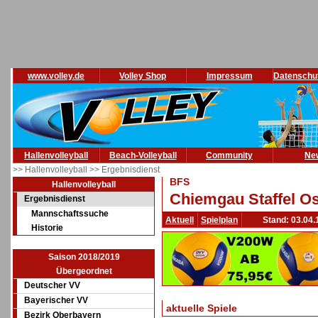
www.volley.de
Volley Shop
Impressum
Datenschu
Hallenvolleyball
Beach-Volleyball
Community
Ne
>> Hallenvolleyball
>> Ergebnisdienst
BFS
Hallenvolleyball
Chiemgau Staffel Os
Ergebnisdienst
Mannschaftssuche
Aktuell
Spielplan
Stand: 03.04.
Historie
Saison 2018/2019
Übergeordnet
Deutscher VV
Bayerischer VV
aktuelle Spiele
Bezirk Oberbayern