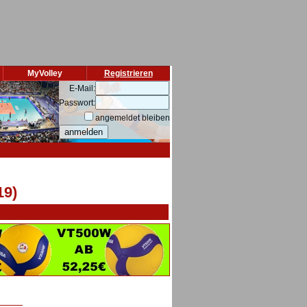
MyVolley
Registrieren
E-Mail:
Passwort:
angemeldet bleiben
19)