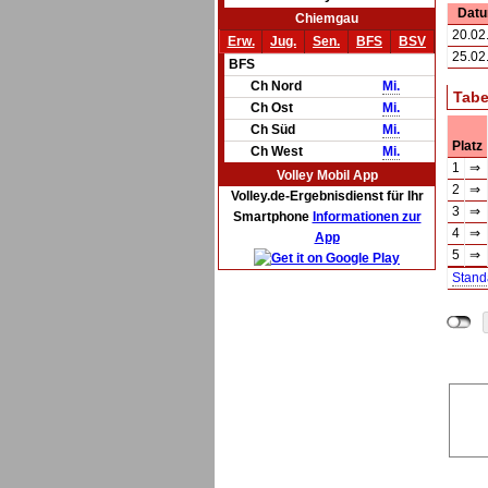
Dat
Chiemgau
20.02
Erw.
Jug.
Sen.
BFS
BSV
25.02
BFS
Ch Nord
Mi.
Tabe
Ch Ost
Mi.
Ch Süd
Mi.
Platz
Ch West
Mi.
1
⇒
Volley Mobil App
2
⇒
Volley.de-Ergebnisdienst für Ihr
3
⇒
Smartphone
Informationen zur
4
⇒
App
5
⇒
Stand