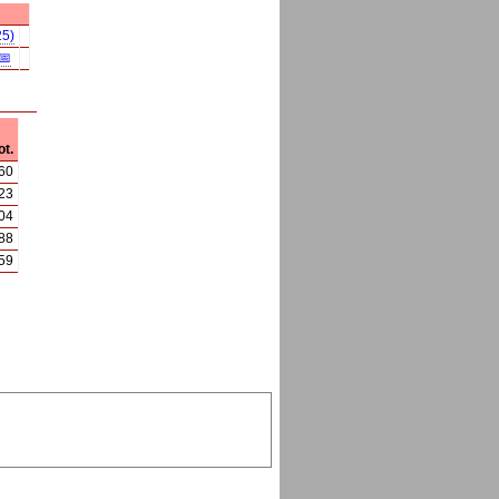
25)
📅
t.
60
23
04
88
59