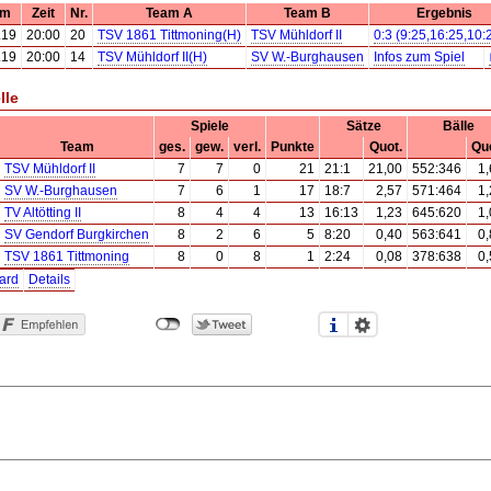
um
Zeit
Nr.
Team A
Team B
Ergebnis
.19
20:00
20
TSV 1861 Tittmoning(H)
TSV Mühldorf II
0:3 (9:25,16:25,10:
.19
20:00
14
TSV Mühldorf II(H)
SV W.-Burghausen
Infos zum Spiel
lle
Spiele
Sätze
Bälle
Team
ges.
gew.
verl.
Punkte
Quot.
Quo
TSV Mühldorf II
7
7
0
21
21:1
21,00
552:346
1,
SV W.-Burghausen
7
6
1
17
18:7
2,57
571:464
1,
TV Altötting II
8
4
4
13
16:13
1,23
645:620
1,
SV Gendorf Burgkirchen
8
2
6
5
8:20
0,40
563:641
0,
TSV 1861 Tittmoning
8
0
8
1
2:24
0,08
378:638
0,
ard
Details