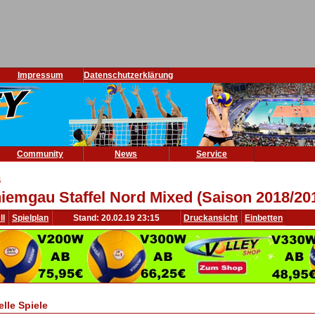
Impressum
Datenschutzerklärung
Community
News
Service
S
iemgau Staffel Nord Mixed (Saison 2018/20
ll
Spielplan
Stand: 20.02.19 23:15
Druckansicht
Einbetten
elle Spiele