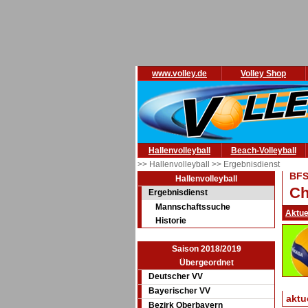
www.volley.de
Volley Shop
Hallenvolleyball
Beach-Volleyball
>> Hallenvolleyball
>> Ergebnisdienst
BF
Hallenvolleyball
Ch
Ergebnisdienst
Mannschaftssuche
Aktue
Historie
Saison 2018/2019
Übergeordnet
Deutscher VV
Bayerischer VV
aktu
Bezirk Oberbayern