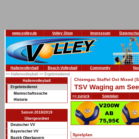
www.volley.de
Volley Shop
Impressum
Datenschu
Hallenvolleyball
Beach-Volleyball
Community
Ne
>> Hallenvolleyball
>> Ergebnisdienst
Chiemgau Staffel Ost Mixed (S
Hallenvolleyball
TSV Waging am See
Ergebnisdienst
Mannschaftssuche
<< zurück
Spielplan
Historie
Saison 2018/2019
Übergeordnet
Deutscher VV
Bayerischer VV
Spielplan
Bezirk Oberbayern