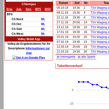
Datum
Zeit
Nr.
Tea
Chiemgau
05.10.18
19:30
2
TSV Waging 
Erw.
Jug.
Sen.
BFS
BSV
09.11.18
19:30
9
TSV Waging 
BFS
15.11.18
19:30
6
TSV Waging 
Ch Nord
Mi.
27.11.18
20:00
14
TSV Waging 
Ch Ost
Mi.
13.12.18
19:30
10
TSV Waging 
Ch Süd
Mi.
17.01.19
19:30
18
TSV Waging 
Ch West
Mi.
25.01.19
19:30
20
TSV Waging 
Volley Mobil App
07.02.19
19:30
23
TSV Waging 
Volley.de-Ergebnisdienst für Ihr
12.03.19
20:00
28
TSV Waging 
Smartphone
Informationen zur
21.03.19
19:30
30
TSV Waging 
App
📅 Heimspiele
📅 alle Spiele
Tabellenverlauf
5
10