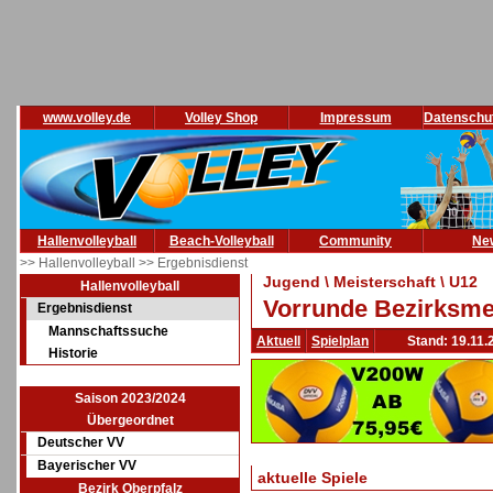
www.volley.de
Volley Shop
Impressum
Datenschu
Hallenvolleyball
Beach-Volleyball
Community
Ne
>> Hallenvolleyball
>> Ergebnisdienst
Jugend \ Meisterschaft \ U12
Hallenvolleyball
Vorrunde Bezirksmei
Ergebnisdienst
Mannschaftssuche
Aktuell
Spielplan
Stand: 19.11.
Historie
Saison 2023/2024
Übergeordnet
Deutscher VV
Bayerischer VV
aktuelle Spiele
Bezirk Oberpfalz