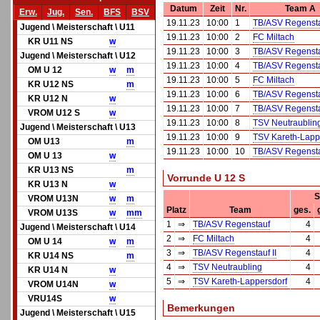
Datum
Zeit
Nr.
Team A
Erw.
Jug.
Sen.
BFS
BSV
19.11.23
10:00
1
TB/ASV Regenst
Jugend \ Meisterschaft \ U11
19.11.23
10:00
2
FC Miltach
KR U11 NS
w
19.11.23
10:00
3
TB/ASV Regenst
Jugend \ Meisterschaft \ U12
19.11.23
10:00
4
TB/ASV Regenstau
OM U 12
w
m
19.11.23
10:00
5
FC Miltach
KR U12 NS
m
19.11.23
10:00
6
TB/ASV Regenst
KR U12 N
w
19.11.23
10:00
7
TB/ASV Regenst
VROM U12 S
w
19.11.23
10:00
8
TSV Neutraublin
Jugend \ Meisterschaft \ U13
19.11.23
10:00
9
TSV Kareth-Lapp
OM U13
m
19.11.23
10:00
10
TB/ASV Regenstau
OM U 13
w
KR U13 NS
m
Vorrunde U 12 S
KR U13 N
w
S
VROM U13N
w
m
Platz
Team
ges.
VROM U13S
w
m
m
1
⇒
TB/ASV Regenstauf
4
Jugend \ Meisterschaft \ U14
2
⇒
FC Miltach
4
OM U 14
w
m
3
⇒
TB/ASV Regenstauf II
4
KR U14 NS
m
4
⇒
TSV Neutraubling
4
KR U14 N
w
5
⇒
TSV Kareth-Lappersdorf
4
VROM U14N
w
VRU14S
w
Bemerkungen
Jugend \ Meisterschaft \ U15