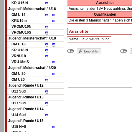
Ausrichter
KR U15 N
w
Ausrichter ist der TSV Neutraubling. Sp
Jugend \ Meisterschaft \ U16
Qualifikanten
OM U 16
w
m
Die ersten 3 Mannschaften haben sich fü
KRU16m
m
VROMU16N
w
Ausrichter
VROMU16S
w
Jugend \ Meisterschaft \ U18
Name
TSV Neutraubling
OM U 18
w
m
KR U18 N
w
VRNU18
w
VRU18mS
m
Jugend \ Meisterschaft \ U20
OM U 20
m
OM U20
w
Jugend \ Runde \ U12
U12 Süd
w
Jugend \ Runde \ U13
U13 Süd
w
Jugend \ Runde \ U14
U14 Süd
w
Jugend \ Runde \ U15
U15 N+S
m