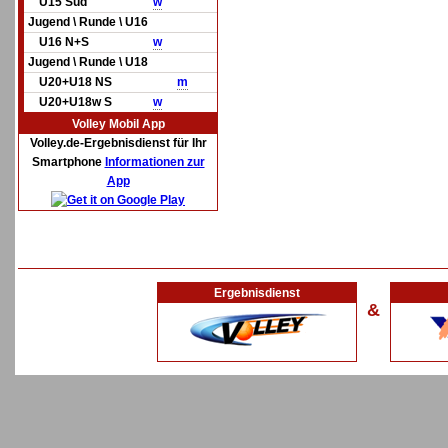
U15 Süd
w
Jugend \ Runde \ U16
U16 N+S
w
Jugend \ Runde \ U18
U20+U18 NS
m
U20+U18w S
w
Volley Mobil App
Volley.de-Ergebnisdienst für Ihr
Smartphone
Informationen zur
App
Ergebnisdienst
&