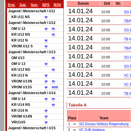
Datum
Zeit
Nr.
Erw.
Jug.
Sen.
BFS
BSV
14.01.24
Jugend \ Meisterschaft \ U11
10:00
SG 
KR U11 NS
w
14.01.24
10:00
TB/
Jugend \ Meisterschaft \ U12
14.01.24
OM U 12
w
m
10:00
SG 
KR U12 NS
m
14.01.24
10:00
TB 
KR U12 N
w
14.01.24
VROM U12 S
w
10:00
TB/
Jugend \ Meisterschaft \ U13
14.01.24
10:00
SG 
OM U13
m
OM U 13
w
14.01.24
10:00
SG 
KR U13 NS
m
14.01.24
KR U13 N
w
10:00
VC 
VROM U13N
w
m
14.01.24
10:00
VC 
VROM U13S
w
m
m
14.01.24
Jugend \ Meisterschaft \ U14
10:00
TB 
OM U 14
w
m
KR U14 NS
m
Tabelle A
KR U14 N
w
VROM U14N
w
Platz
Team
VRU14S
w
1
⇒
SG Donau Volleys Regensburg
Jugend \ Meisterschaft \ U15
2
⇒
VC DJK Amberg