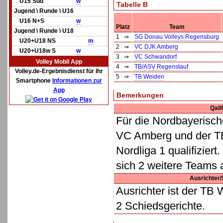
U15 Süd
w
Tabelle B
Jugend \ Runde \ U16
U16 N+S
w
Platz
Team
Jugend \ Runde \ U18
1
⇒
SG Donau Volleys Regensburg
U20+U18 NS
m
2
⇒
VC DJK Amberg
U20+U18w S
w
3
⇒
VC Schwandorf
Volley Mobil App
4
⇒
TB/ASV Regenstauf
Volley.de-Ergebnisdienst für Ihr
5
⇒
TB Weiden
Smartphone
Informationen zur
App
Bemerkungen
Qali
Für die Nordbayerisch
VC Amberg und der TB
Nordliga 1 qualifiziert
sich 2 weitere Teams 
Ausrichter/
Ausrichter ist der TB 
2 Schiedsgerichte.