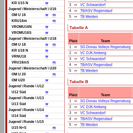
KR U15 N
w
3
⇒
VC Schwandorf
Jugend \ Meisterschaft \ U16
4
⇒
TB/ASV Regenstauf
OM U 16
w
m
5
⇒
TB Weiden
KRU16m
m
VROMU16N
w
Tabelle A
VROMU16S
w
Jugend \ Meisterschaft \ U18
Platz
Team
OM U 18
w
m
1
⇒
SG Donau Volleys Regensburg
KR U18 N
w
2
⇒
VC DJK Amberg
VRNU18
w
3
⇒
VC Schwandorf
VRU18mS
m
4
⇒
TB/ASV Regenstauf
Jugend \ Meisterschaft \ U20
5
⇒
TB Weiden
OM U 20
m
OM U20
w
Tabelle B
Jugend \ Runde \ U12
U12 Süd
w
Platz
Team
Jugend \ Runde \ U13
1
⇒
SG Donau Volleys Regensburg
U13 Süd
w
2
⇒
VC DJK Amberg
Jugend \ Runde \ U14
3
⇒
VC Schwandorf
U14 Süd
w
4
⇒
TB/ASV Regenstauf
Jugend \ Runde \ U15
5
⇒
TB Weiden
U15 N+S
m