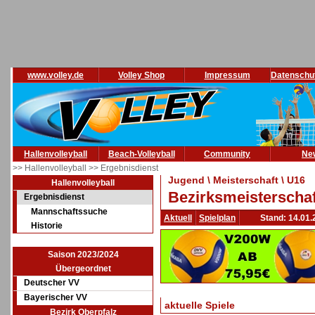
www.volley.de
Volley Shop
Impressum
Datenschu
Hallenvolleyball
Beach-Volleyball
Community
Ne
>> Hallenvolleyball
>> Ergebnisdienst
Jugend \ Meisterschaft \ U16
Hallenvolleyball
Bezirksmeisterschaf
Ergebnisdienst
Mannschaftssuche
Aktuell
Spielplan
Stand: 14.01.
Historie
Saison 2023/2024
Übergeordnet
Deutscher VV
Bayerischer VV
aktuelle Spiele
Bezirk Oberpfalz