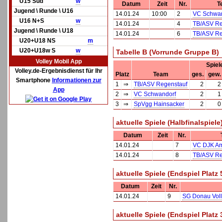
U15 Süd
w
Datum
Zeit
Nr.
T
Jugend \ Runde \ U16
14.01.24
10:00
2
VC Schwan
U16 N+S
w
14.01.24
4
TB/ASV Re
Jugend \ Runde \ U18
14.01.24
6
TB/ASV Re
U20+U18 NS
m
U20+U18w S
w
Tabelle B (Vorrunde Gruppe B)
Volley Mobil App
Spiel
Volley.de-Ergebnisdienst für Ihr
Platz
Team
ges.
gew.
Smartphone
Informationen zur
1
⇒
TB/ASV Regenstauf
2
2
App
2
⇒
VC Schwandorf
2
1
3
⇒
SpVgg Hainsacker
2
0
aktuelle Spiele (Halbfinalspiele
Datum
Zeit
Nr.
14.01.24
7
VC DJK A
14.01.24
8
TB/ASV Re
aktuelle Spiele (Endspiel Platz 
Datum
Zeit
Nr.
14.01.24
9
SG Donau Vol
aktuelle Spiele (Endspiel Platz 