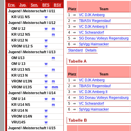
Erw.
Jug.
Sen.
BFS
BSV
Platz
Team
Jugend \ Meisterschaft \ U11
1
⇒
VC DJK Amberg
KR U11 NS
w
2
⇒
TB/ASV Regenstauf
Jugend \ Meisterschaft \ U12
3
⇒
VC DJK Amberg II
OM U 12
w
m
4
⇒
VC Schwandorf
KR U12 NS
m
5
⇒
SG Donau Volleys Regensburg
KR U12 N
w
6
⇒
SpVgg Hainsacker
VROM U12 S
w
Standard
Details
Jugend \ Meisterschaft \ U13
OM U13
m
Tabelle A
OM U 13
w
KR U13 NS
m
Platz
Team
KR U13 N
w
1
⇒
VC DJK Amberg
VROM U13N
w
m
2
⇒
TB/ASV Regenstauf
VROM U13S
w
m
m
3
⇒
VC DJK Amberg II
Jugend \ Meisterschaft \ U14
4
⇒
SG Donau Volleys Regensburg
OM U 14
w
m
5
⇒
VC Schwandorf
KR U14 NS
m
6
⇒
SpVgg Hainsacker
KR U14 N
w
VROM U14N
w
Tabelle B
VRU14S
w
Jugend \ Meisterschaft \ U15