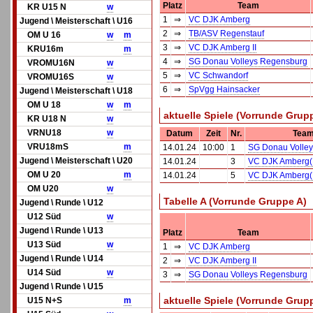
Platz
Team
KR U15 N
w
1
⇒
VC DJK Amberg
Jugend \ Meisterschaft \ U16
2
⇒
TB/ASV Regenstauf
OM U 16
w
m
3
⇒
VC DJK Amberg II
KRU16m
m
4
⇒
SG Donau Volleys Regensburg
VROMU16N
w
5
⇒
VC Schwandorf
VROMU16S
w
6
⇒
SpVgg Hainsacker
Jugend \ Meisterschaft \ U18
OM U 18
w
m
aktuelle Spiele (Vorrunde Grup
KR U18 N
w
VRNU18
w
Datum
Zeit
Nr.
Team
VRU18mS
m
14.01.24
10:00
1
SG Donau Volle
Jugend \ Meisterschaft \ U20
14.01.24
3
VC DJK Amberg(
OM U 20
m
14.01.24
5
VC DJK Amberg(
OM U20
w
Tabelle A (Vorrunde Gruppe A)
Jugend \ Runde \ U12
U12 Süd
w
Jugend \ Runde \ U13
Platz
Team
U13 Süd
w
1
⇒
VC DJK Amberg
Jugend \ Runde \ U14
2
⇒
VC DJK Amberg II
U14 Süd
w
3
⇒
SG Donau Volleys Regensburg
Jugend \ Runde \ U15
aktuelle Spiele (Vorrunde Grup
U15 N+S
m