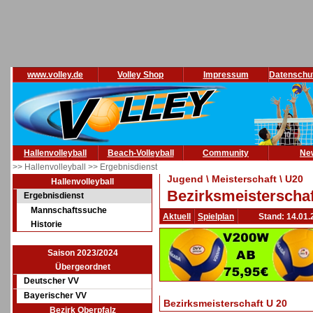
www.volley.de
Volley Shop
Impressum
Datenschu
Hallenvolleyball
Beach-Volleyball
Community
Ne
>> Hallenvolleyball
>> Ergebnisdienst
Jugend \ Meisterschaft \ U20
Hallenvolleyball
Bezirksmeisterschaf
Ergebnisdienst
Mannschaftssuche
Aktuell
Spielplan
Stand: 14.01.
Historie
Saison 2023/2024
Übergeordnet
Deutscher VV
Bayerischer VV
Bezirksmeisterschaft U 20
Bezirk Oberpfalz