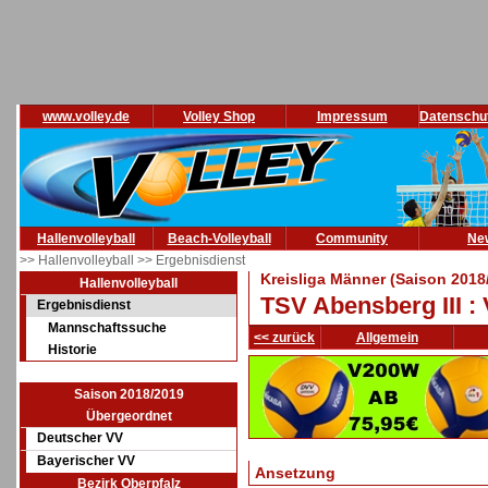
www.volley.de
Volley Shop
Impressum
Datenschu
Hallenvolleyball
Beach-Volleyball
Community
Ne
>> Hallenvolleyball
>> Ergebnisdienst
Kreisliga Männer (Saison 2018
Hallenvolleyball
TSV Abensberg III :
Ergebnisdienst
Mannschaftssuche
<< zurück
Allgemein
Historie
Saison 2018/2019
Übergeordnet
Deutscher VV
Bayerischer VV
Ansetzung
Bezirk Oberpfalz