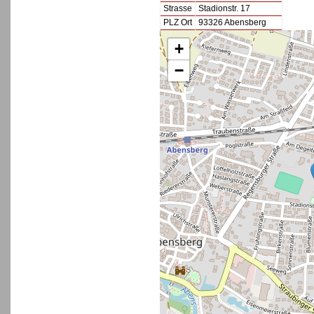
Strasse
Stadionstr. 17
PLZ Ort
93326 Abensberg
+
−