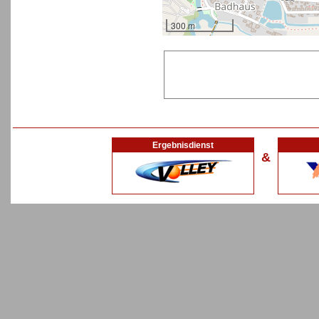
300 m
Ergebnisdienst
&