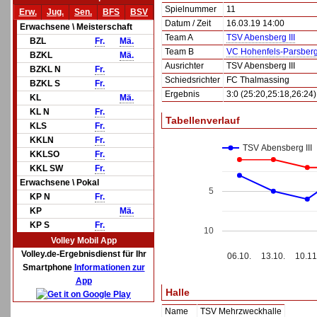
Spielnummer
11
Erw.
Jug.
Sen.
BFS
BSV
Datum / Zeit
16.03.19 14:00
Erwachsene \ Meisterschaft
Team A
TSV Abensberg III
BZL
Fr.
Mä.
Team B
VC Hohenfels-Parsberg 
BZKL
Mä.
Ausrichter
TSV Abensberg III
BZKL N
Fr.
Schiedsrichter
FC Thalmassing
BZKL S
Fr.
Ergebnis
3:0 (25:20,25:18,26:24)
KL
Mä.
KL N
Fr.
Tabellenverlauf
KLS
Fr.
KKLN
Fr.
TSV Abensberg III
KKLSO
Fr.
KKL SW
Fr.
Erwachsene \ Pokal
5
KP N
Fr.
KP
Mä.
KP S
Fr.
10
Volley Mobil App
Volley.de-Ergebnisdienst für Ihr
06.10.
13.10.
10.11
Smartphone
Informationen zur
App
Halle
Name
TSV Mehrzweckhalle