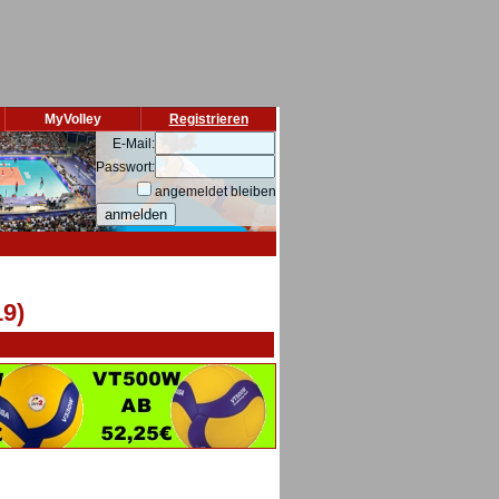
MyVolley
Registrieren
E-Mail:
Passwort:
angemeldet bleiben
9)