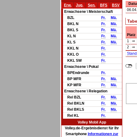
Dat
Erw.
Jug.
Sen.
BFS
BSV
06.04
Erwachsene \ Meisterschaft
BZL
Fr.
Mä.
Tabe
BKL N
Fr.
Mä.
BKL S
Fr.
Mä.
Platz
KL N
Fr.
Mä.
1
⇒
KL S
Fr.
Mä.
2
⇒
KKL N
Fr.
Stand
KKL O
Fr.
KKL SW
Fr.
Erwachsene \ Pokal
BPEndrunde
Fr.
BP MFR
Fr.
Mä.
KP MFR
Fr.
Mä.
Erwachsene \ Relegation
Rel BZL
Fr.
Mä.
Rel BKLN
Fr.
Mä.
Rel BKLS
Fr.
Mä.
Rel KL
Fr.
Volley Mobil App
Volley.de-Ergebnisdienst für Ihr
Smartphone
Informationen zur