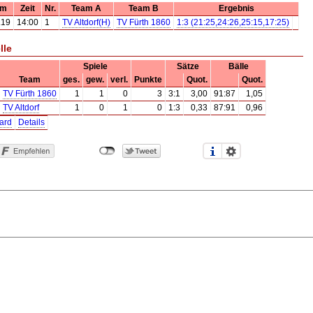
um
Zeit
Nr.
Team A
Team B
Ergebnis
.19
14:00
1
TV Altdorf(H)
TV Fürth 1860
1:3 (21:25,24:26,25:15,17:25)
lle
Spiele
Sätze
Bälle
Team
ges.
gew.
verl.
Punkte
Quot.
Quot.
TV Fürth 1860
1
1
0
3
3:1
3,00
91:87
1,05
TV Altdorf
1
0
1
0
1:3
0,33
87:91
0,96
ard
Details