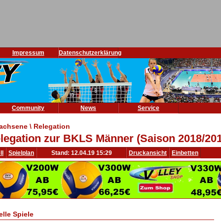
Impressum
Datenschutzerklärung
Community
News
Service
achsene \ Relegation
legation zur BKLS Männer (Saison 2018/201
ll
Spielplan
Stand: 12.04.19 15:29
Druckansicht
Einbetten
elle Spiele