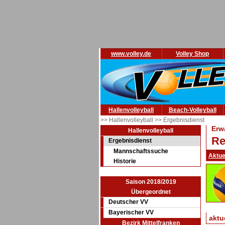
www.volley.de
Volley Shop
Hallenvolleyball
Beach-Volleyball
>> Hallenvolleyball
>> Ergebnisdienst
Erw
Hallenvolleyball
Re
Ergebnisdienst
Mannschaftssuche
Aktue
Historie
Saison 2018/2019
Übergeordnet
Deutscher VV
Bayerischer VV
aktu
Bezirk Mittelfranken