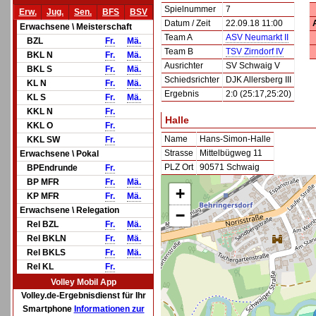
Spielnummer
7
Erw.
Jug.
Sen.
BFS
BSV
Datum / Zeit
22.09.18 11:00
Erwachsene \ Meisterschaft
Team A
ASV Neumarkt II
BZL
Fr.
Mä.
Team B
TSV Zirndorf IV
BKL N
Fr.
Mä.
Ausrichter
SV Schwaig V
BKL S
Fr.
Mä.
Schiedsrichter
DJK Allersberg III
KL N
Fr.
Mä.
Ergebnis
2:0 (25:17,25:20)
KL S
Fr.
Mä.
KKL N
Fr.
Halle
KKL O
Fr.
Name
Hans-Simon-Halle
KKL SW
Fr.
Strasse
Mittelbügweg 11
Erwachsene \ Pokal
PLZ Ort
90571 Schwaig
BPEndrunde
Fr.
BP MFR
Fr.
Mä.
+
KP MFR
Fr.
Mä.
Erwachsene \ Relegation
−
Rel BZL
Fr.
Mä.
Rel BKLN
Fr.
Mä.
Rel BKLS
Fr.
Mä.
Rel KL
Fr.
Volley Mobil App
Volley.de-Ergebnisdienst für Ihr
Smartphone
Informationen zur