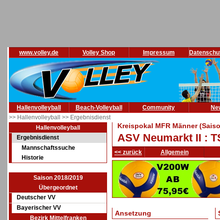
www.volley.de
Volley Shop
Impressum
Datenschu
Hallenvolleyball
Beach-Volleyball
Community
Ne
>> Hallenvolleyball
>> Ergebnisdienst
Kreispokal MFR Männer (Saiso
Hallenvolleyball
ASV Neumarkt II : T
Ergebnisdienst
Mannschaftssuche
<< zurück
Allgemein
Historie
Saison 2018/2019
Übergeordnet
Deutscher VV
Bayerischer VV
Ansetzung
Bezirk Mittelfranken