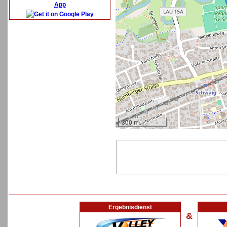
App
300 m
Ergebnisdienst
&