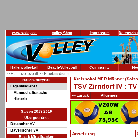
www.volley.de
Volley Shop
Impressum
Datenschu
Hallenvolleyball
Beach-Volleyball
Community
Ne
>> Hallenvolleyball
>> Ergebnisdienst
Kreispokal MFR Männer (Saiso
Hallenvolleyball
TSV Zirndorf IV : T
Ergebnisdienst
Mannschaftssuche
<< zurück
Allgemein
Historie
Saison 2018/2019
Übergeordnet
Deutscher VV
Bayerischer VV
Ansetzung
Bezirk Mittelfranken