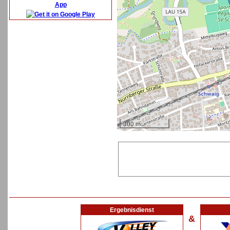
App
300 m
Ergebnisdienst
&