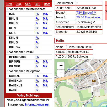
Spielnummer
2
Erw.
Jug.
Sen.
BFS
BSV
Datum / Zeit
22.09.18 11:00
Erwachsene \ Meisterschaft
Team A
TSV Zirndorf IV
BZL
Fr.
Mä.
Team B
TV 06 Thalmässing
BKL N
Fr.
Mä.
Ausrichter
SV Schwaig V
BKL S
Fr.
Mä.
Schiedsrichter
Team Mittelfranken
KL N
Fr.
Mä.
Ergebnis
2:0 (25:9,25:10)
KL S
Fr.
Mä.
KKL N
Fr.
Halle
KKL O
Fr.
Name
Hans-Simon-Halle
KKL SW
Fr.
Strasse
Mittelbügweg 11
Erwachsene \ Pokal
PLZ Ort
90571 Schwaig
BPEndrunde
Fr.
BP MFR
Fr.
Mä.
+
KP MFR
Fr.
Mä.
Erwachsene \ Relegation
−
Rel BZL
Fr.
Mä.
Rel BKLN
Fr.
Mä.
Rel BKLS
Fr.
Mä.
Rel KL
Fr.
Volley Mobil App
Volley.de-Ergebnisdienst für Ihr
Smartphone
Informationen zur