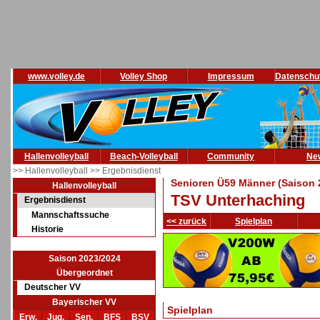
www.volley.de
Volley Shop
Impressum
Datenschu
Hallenvolleyball
Beach-Volleyball
Community
Ne
>> Hallenvolleyball
>> Ergebnisdienst
Senioren Ü59 Männer (Saison 
Hallenvolleyball
TSV Unterhaching
Ergebnisdienst
Mannschaftssuche
<< zurück
Spielplan
Historie
Saison 2023/2024
Übergeordnet
Deutscher VV
Bayerischer VV
Spielplan
Erw.
Jug.
Sen.
BFS
BSV