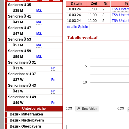
Datum
Zeit
Nr.
Te
Senioren Ü 35
10.03.24
11:00
2
TSV Unter
Ü35 M
Mä.
10.03.24
11:00
3
TSV Unter
Senioren Ü 41
10.03.24
11:00
5
TSV Unter
Ü41 M
Mä.
📅 alle Spiele
Senioren Ü 47
Ü47 M
Mä.
Tabellenverlauf
Senioren Ü 53
Ü53 M
Mä.
Senioren Ü 59
Ü59 M
Mä.
Seniorinnen Ü 31
5
Ü31 W
Fr.
Seniorinnen Ü 37
Ü37 W
Fr.
10
Seniorinnen Ü 43
Ü43 W
Fr.
Seniorinnen Ü 49
Ü49 W
Fr.
Unterbereiche
Bezirk Mittelfranken
Bezirk Niederbayern
Bezirk Oberbayern