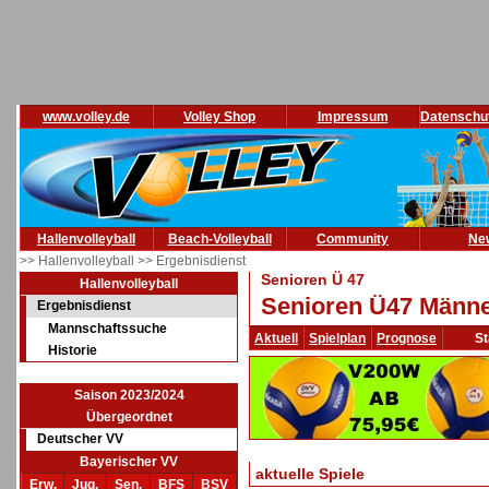
www.volley.de
Volley Shop
Impressum
Datenschu
Hallenvolleyball
Beach-Volleyball
Community
Ne
>> Hallenvolleyball
>> Ergebnisdienst
Senioren Ü 47
Hallenvolleyball
Senioren Ü47 Männe
Ergebnisdienst
Mannschaftssuche
Aktuell
Spielplan
Prognose
St
Historie
Saison 2023/2024
Übergeordnet
Deutscher VV
Bayerischer VV
aktuelle Spiele
Erw.
Jug.
Sen.
BFS
BSV