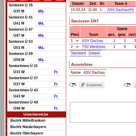
Datum
Zeit
Nr.
Team A
Senioren Ü 35
10.03.24
11:00
1
ASV Dachau(H)
Ü35 M
Mä.
Senioren Ü 41
Senioren Ü47
Ü41 M
Mä.
Spiele
Senioren Ü 47
Platz
Team
ges.
gew.
verl
Ü47 M
Mä.
1
⇒
ASV Dachau
1
1
Senioren Ü 53
2
⇒
TSV Weilheim
1
0
Ü53 M
Mä.
Standard
Details
Senioren Ü 59
Ü59 M
Mä.
Ausrichter
Seniorinnen Ü 31
Ü31 W
Fr.
Name
ASV Dachau
Seniorinnen Ü 37
Ü37 W
Fr.
Seniorinnen Ü 43
Ü43 W
Fr.
Seniorinnen Ü 49
Ü49 W
Fr.
Unterbereiche
Bezirk Mittelfranken
Bezirk Niederbayern
Bezirk Oberbayern