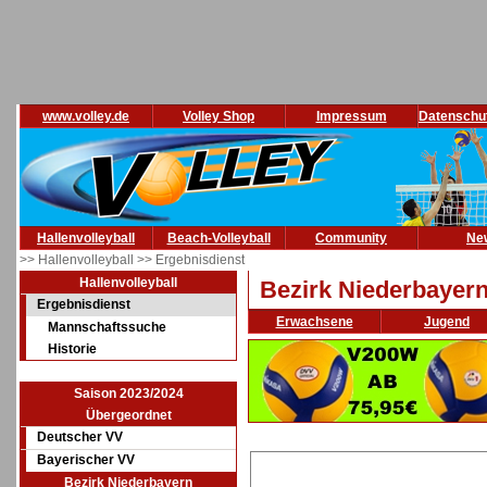
www.volley.de
Volley Shop
Impressum
Datenschu
Hallenvolleyball
Beach-Volleyball
Community
Ne
>> Hallenvolleyball
>> Ergebnisdienst
Hallenvolleyball
Bezirk Niederbayer
Ergebnisdienst
Erwachsene
Jugend
Mannschaftssuche
Historie
Saison 2023/2024
Übergeordnet
Deutscher VV
Bayerischer VV
Bezirk Niederbayern