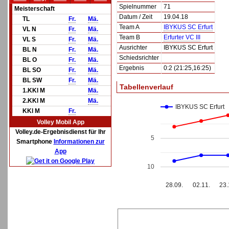
Spielnummer
71
Meisterschaft
Datum / Zeit
19.04.18
TL
Fr.
Mä.
Team A
IBYKUS SC Erfurt
VL N
Fr.
Mä.
Team B
Erfurter VC III
VL S
Fr.
Mä.
Ausrichter
IBYKUS SC Erfurt
BL N
Fr.
Mä.
Schiedsrichter
BL O
Fr.
Mä.
Ergebnis
0:2 (21:25,16:25)
BL SO
Fr.
Mä.
BL SW
Fr.
Mä.
Tabellenverlauf
1.KKl M
Mä.
2.KKl M
Mä.
IBYKUS SC Erfurt
KKl M
Fr.
Volley Mobil App
Volley.de-Ergebnisdienst für Ihr
5
Smartphone
Informationen zur
App
10
28.09.
02.11.
23.