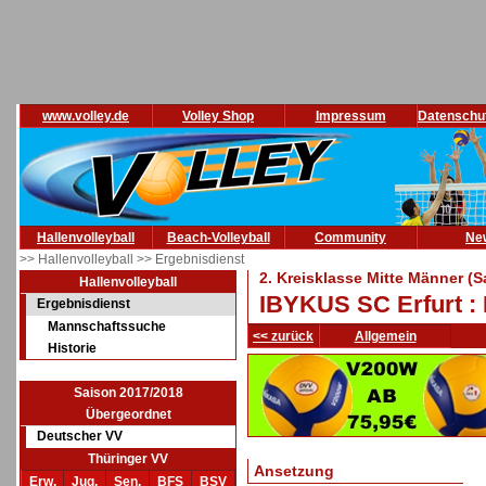
www.volley.de
Volley Shop
Impressum
Datenschu
Hallenvolleyball
Beach-Volleyball
Community
Ne
>> Hallenvolleyball
>> Ergebnisdienst
2. Kreisklasse Mitte Männer (
Hallenvolleyball
IBYKUS SC Erfurt : E
Ergebnisdienst
Mannschaftssuche
<< zurück
Allgemein
Historie
Saison 2017/2018
Übergeordnet
Deutscher VV
Thüringer VV
Ansetzung
Erw.
Jug.
Sen.
BFS
BSV