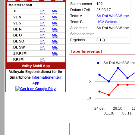
Spielnummer
102
Meisterschaft
Datum / Zeit
25.03.17
TL
Fr.
Mä.
Team A
SV Rot-Weiß Wiehe
VL N
Fr.
Mä.
Team B
HSV Weimar II
VL S
Fr.
Mä.
Ausrichter
SV Rot-Weiß Wiehe
BL N
Fr.
Mä.
Schiedsrichter
BL O
Fr.
Mä.
Ergebnis
3:1 ()
BL SO
Fr.
Mä.
BL SW
Fr.
Mä.
Tabellenverlauf
2.KKl M
Mä.
KKl M
Fr.
SV Rot-Weiß Wieh
Volley Mobil App
Volley.de-Ergebnisdienst für Ihr
Smartphone
Informationen zur
5
App
10
24.09.
29.10.
1
01.10.
05.11.