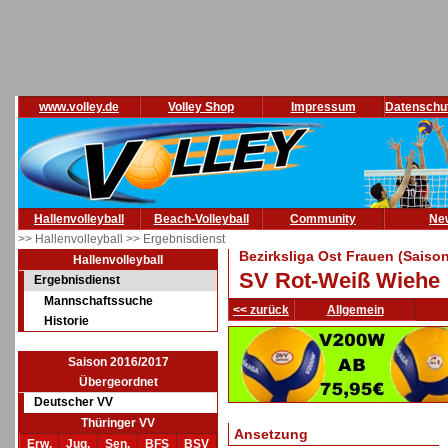
www.volley.de
Volley Shop
Impressum
Datenschu
Hallenvolleyball
Beach-Volleyball
Community
Ne
>> Hallenvolleyball
>> Ergebnisdienst
Bezirksliga Ost Frauen (Saiso
Hallenvolleyball
SV Rot-Weiß Wiehe 
Ergebnisdienst
Mannschaftssuche
<< zurück
Allgemein
Historie
Saison 2016/2017
Übergeordnet
Deutscher VV
Thüringer VV
Ansetzung
Erw.
Jug.
Sen.
BFS
BSV