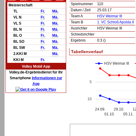
Spielnummer
110
Meisterschaft
Datum / Zeit
25.03.17
TL
Fr.
Mä.
Team A
HSV Weimar III
VL N
Fr.
Mä.
Team B
1. VC Schloß Apolda II
VL S
Fr.
Mä.
Ausrichter
HSV Weimar III
BL N
Fr.
Mä.
Schiedsrichter
BL O
Fr.
Mä.
Ergebnis
0:3 ()
BL SO
Fr.
Mä.
BL SW
Fr.
Mä.
Tabellenverlauf
2.KKl M
Mä.
KKl M
Fr.
HSV Weimar III
Volley Mobil App
Volley.de-Ergebnisdienst für Ihr
Smartphone
Informationen zur
5
App
10
24.09.
29.10.
1
01.10.
05.11.