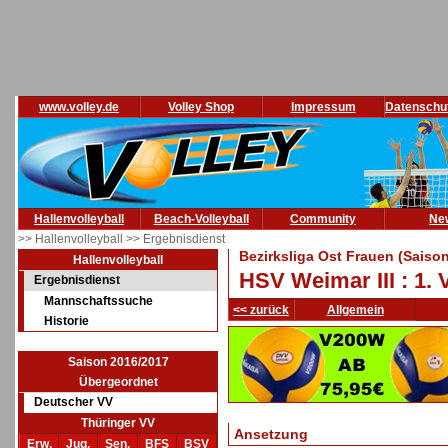
www.volley.de
Volley Shop
Impressum
Datenschu
Hallenvolleyball
Beach-Volleyball
Community
Ne
>> Hallenvolleyball
>> Ergebnisdienst
Bezirksliga Ost Frauen (Saiso
Hallenvolleyball
HSV Weimar III : 1. 
Ergebnisdienst
Mannschaftssuche
<< zurück
Allgemein
Historie
Saison 2016/2017
Übergeordnet
Deutscher VV
Thüringer VV
Ansetzung
Erw.
Jug.
Sen.
BFS
BSV