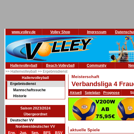
www.volley.de
Volley Shop
Impressum
Datenschu
Hallenvolleyball
Beach-Volleyball
Community
Ne
>> Hallenvolleyball
>> Ergebnisdienst
Meisterschaft
Hallenvolleyball
Verbandsliga 4 Frau
Ergebnisdienst
Mannschaftssuche
Aktuell
Spielplan
Prognose
St
Historie
Saison 2023/2024
Übergeordnet
Deutscher VV
Nordwestdeutscher VV
aktuelle Spiele
Erw.
Jug.
Sen.
BFS
BSV