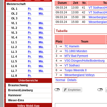
Datum
Zeit
Nr.
Te
Meisterschaft
09.03.24
13:00
41
VT Südharz(H
OL 1
Fr.
Mä.
09.03.24
13:00
42
VT Südharz(H
OL 2
Fr.
Mä.
09.03.24
15:00
39
Weserberglan
OL 3
Fr.
09.03.24
15:00
40
Weserberglan
VL 1
Fr.
Mä.
VL 2
Fr.
Mä.
Tabelle
VL 3
Fr.
Mä.
VL 4
Fr.
Mä.
Platz
Team
LL 1
Fr.
Mä.
1
⇒
TC Hameln
LL 2
Fr.
Mä.
2
⇒
TG 1860 Münden
LL 3
Fr.
Mä.
3
⇒
MTV Bad Pyrmont
LL 4
Fr.
Mä.
4
⇒
VSG Düngen/Holle/Bodenburg
LL 5
Fr.
Mä.
5
⇒
VT Südharz
LL 6
Fr.
Mä.
6
⇒
Tuspo Weende II
LL 7
Fr.
Mä.
7
⇒
Weserbergland Volleys
LL 8
Fr.
Normal
Details
Unterbereiche
Braunschweig
Bremen/Lüneburg
Hannover
Weser-Ems
Volley Mobil App