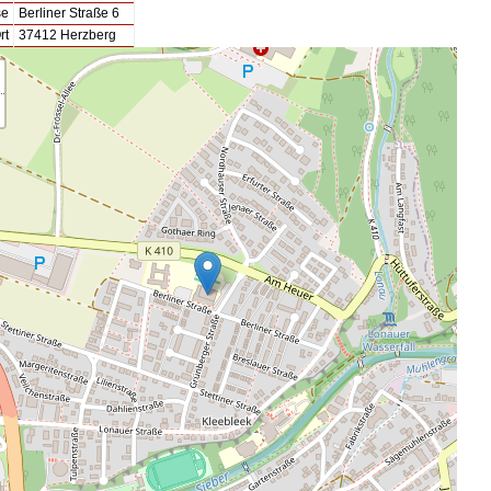
se
Berliner Straße 6
rt
37412 Herzberg