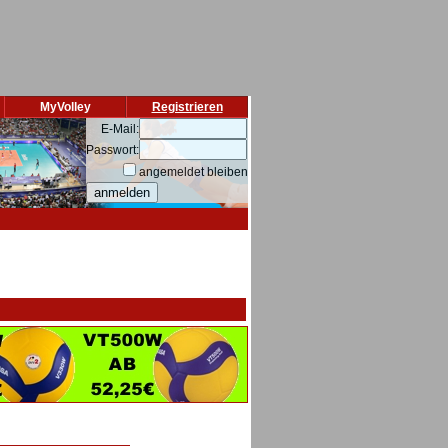
MyVolley
Registrieren
E-Mail:
Passwort:
angemeldet bleiben