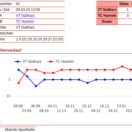
lnummer
41
Sätze
/ Zeit
09.03.24 13:00
VT Südharz
1
 A
VT Südharz
TC Hameln
3
 B
TC Hameln
Dauer
hter
VT Südharz
dsrichter
nis
1:3 (21:25,15:25,29:27,22:25)
llenverlauf
VT Südharz
TC Hameln
5
10
09.09.
30.09.
04.11.
19.11.
02.12.
10.12.
13.01.
23.09.
08.10.
11.11.
25.11.
09.12.
16.12.
20.
e
Mahnte-Sporthalle