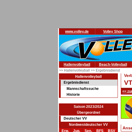
www.volley.de
Volley Shop
Hallenvolleyball
Beach-Volleyball
>> Hallenvolleyball
>> Ergebnisdienst
Ver
Hallenvolleyball
VT
Ergebnisdienst
Mannschaftssuche
<< zu
Historie
Saison 2023/2024
Übergeordnet
Deutscher VV
Nordwestdeutscher VV
Ans
Erw.
Jug.
Sen.
BFS
BSV