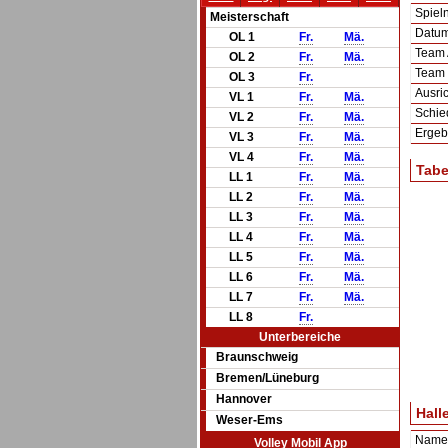
Spie
Meisterschaft
Datum 
OL 1
Fr.
Mä.
Team
OL 2
Fr.
Mä.
Team
OL 3
Fr.
Ausric
VL 1
Fr.
Mä.
Schie
VL 2
Fr.
Mä.
Ergeb
VL 3
Fr.
Mä.
VL 4
Fr.
Mä.
Tabe
LL 1
Fr.
Mä.
LL 2
Fr.
Mä.
LL 3
Fr.
Mä.
LL 4
Fr.
Mä.
LL 5
Fr.
Mä.
LL 6
Fr.
Mä.
LL 7
Fr.
Mä.
LL 8
Fr.
Unterbereiche
Braunschweig
Bremen/Lüneburg
Hannover
Hall
Weser-Ems
Name
Volley Mobil App