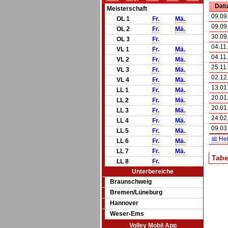
Dat
Meisterschaft
09.09
OL 1
Fr.
Mä.
09.09
OL 2
Fr.
Mä.
30.09
OL 3
Fr.
04.11
VL 1
Fr.
Mä.
04.11
VL 2
Fr.
Mä.
25.11
VL 3
Fr.
Mä.
02.12
VL 4
Fr.
Mä.
13.01
LL 1
Fr.
Mä.
20.01
LL 2
Fr.
Mä.
20.01
LL 3
Fr.
Mä.
24.02
LL 4
Fr.
Mä.
09.03
LL 5
Fr.
Mä.
📅 He
LL 6
Fr.
Mä.
LL 7
Fr.
Mä.
Tabe
LL 8
Fr.
Unterbereiche
Braunschweig
Bremen/Lüneburg
Hannover
Weser-Ems
Volley Mobil App