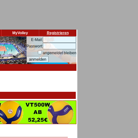
MyVolley
Registrieren
E-Mail:
Passwort:
angemeldet bleiben