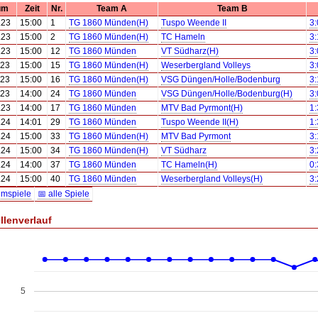
um
Zeit
Nr.
Team A
Team B
.23
15:00
1
TG 1860 Münden(H)
Tuspo Weende II
3:
.23
15:00
2
TG 1860 Münden(H)
TC Hameln
3:
.23
15:00
12
TG 1860 Münden
VT Südharz(H)
3:
.23
15:00
15
TG 1860 Münden(H)
Weserbergland Volleys
3:
.23
15:00
16
TG 1860 Münden(H)
VSG Düngen/Holle/Bodenburg
3:
.23
14:00
24
TG 1860 Münden
VSG Düngen/Holle/Bodenburg(H)
3:
.23
14:00
17
TG 1860 Münden
MTV Bad Pyrmont(H)
1:
.24
14:01
29
TG 1860 Münden
Tuspo Weende II(H)
1:
.24
15:00
33
TG 1860 Münden(H)
MTV Bad Pyrmont
3:
.24
15:00
34
TG 1860 Münden(H)
VT Südharz
3:
.24
14:00
37
TG 1860 Münden
TC Hameln(H)
0:
.24
15:00
40
TG 1860 Münden
Weserbergland Volleys(H)
3:
imspiele
📅 alle Spiele
llenverlauf
5