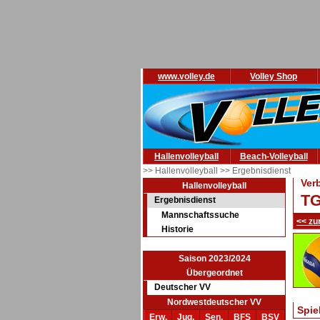
www.volley.de
Volley Shop
Hallenvolleyball
Beach-Volleyball
>> Hallenvolleyball
>> Ergebnisdienst
Ver
Hallenvolleyball
TG
Ergebnisdienst
Mannschaftssuche
<< zu
Historie
Saison 2023/2024
Übergeordnet
Deutscher VV
Nordwestdeutscher VV
Spie
Erw.
Jug.
Sen.
BFS
BSV