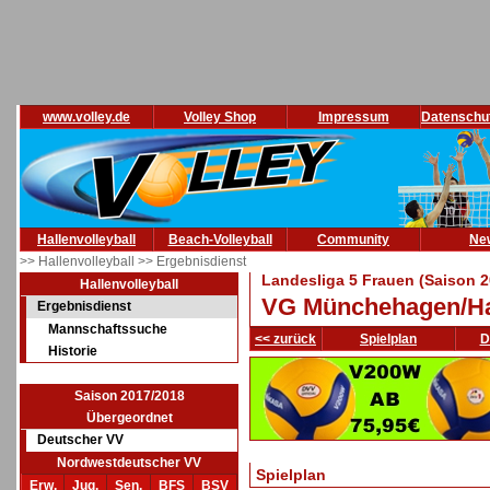
www.volley.de
Volley Shop
Impressum
Datenschu
Hallenvolleyball
Beach-Volleyball
Community
Ne
>> Hallenvolleyball
>> Ergebnisdienst
Landesliga 5 Frauen (Saison 2
Hallenvolleyball
VG Münchehagen/H
Ergebnisdienst
Mannschaftssuche
<< zurück
Spielplan
D
Historie
Saison 2017/2018
Übergeordnet
Deutscher VV
Nordwestdeutscher VV
Spielplan
Erw.
Jug.
Sen.
BFS
BSV