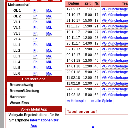
Datum
Zeit
Nr.
Te
Meisterschaft
17.09.17
11:00
2
VG Münchehage
OL 1
Fr.
Mä.
21.10.17
15:00
17
VG Münchehage
OL 2
Fr.
Mä.
21.10.17
15:00
18
VG Münchehage
VL 1
Fr.
Mä.
11.11.17
15:00
21
VG Münchehage
VL 2
Fr.
Mä.
19.11.17
12:00
27
VG Münchehage
VL 3
Fr.
Mä.
19.11.17
12:00
28
VG Münchehage
VL 4
Fr.
25.11.17
14:00
12
VG Münchehage
LL 1
Fr.
Mä.
02.12.17
15:00
32
VG Münchehage
LL 2
Fr.
Mä.
09.12.17
15:00
38
VG Münchehage
LL 3
Fr.
Mä.
14.01.18
12:00
45
VG Münchehage
LL 4
Fr.
Mä.
14.01.18
12:00
46
VG Münchehage
LL 5
Fr.
Mä.
20.01.18
15:00
52
VG Münchehage
LL 6
Fr.
Mä.
11.02.18
12:00
57
VG Münchehage
Unterbereiche
11.02.18
12:00
58
VG Münchehage
Braunschweig
24.02.18
15:00
63
VG Münchehage
Bremen/Lüneburg
17.03.18
15:00
68
VG Münchehage
Hannover
📅 Heimspiele
📅 alle Spiele
Weser-Ems
Volley Mobil App
Tabellenverlauf
Volley.de-Ergebnisdienst für Ihr
Smartphone
Informationen zur
App